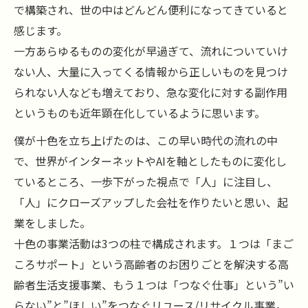
で構築され、世の中はどんどん便利になってきていると
感じます。
一方あらゆるものの変化が早過ぎて、流れについていけ
ない人、大量に入ってくる情報から正しいものを見つけ
られない人なども増えており、急な変化に対する副作用
というものも近年顕在化しているように思います。
僕が十色を立ち上げたのは、この早い時代の流れの中
で、世界がインターネットやAIを軸としたものに変化し
ているところ、一歩下がった視点で「人」に注目し、
「人」にクローズアップした会社を作りたいと思い、起
業をしました。
十色の事業活動は3つの柱で構成されます。１つは「まご
ころサポート」という高齢者のお困りごとを解決する高
齢者生活支援事業、もう１つは「つなぐ仕事」という”い
らない”と”ほしい”をつなぐリユース/リサイクル事業。