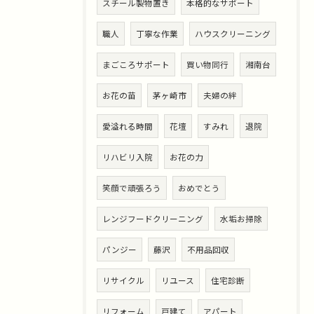
スチール製物置き
本格的なサポート
職人
丁寧な作業
ハウスクリーニング
まごころサポート
買い物同行
湘南台
お花の苗
茅ヶ崎市
夫婦の絆
愛溢れる時間
花壇
すみれ
退院
リハビリ入院
お花の力
笑顔で頑張ろう
おめでとう
レンジフードクリーニング
水垢お掃除
パンジー
藤沢
不用品回収
リサイクル
リユース
住宅診断
リフォーム
戸建て
アパート