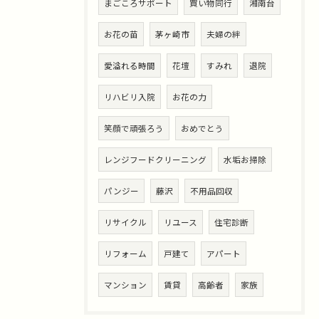
まごころサポート
買い物同行
湘南台
お花の苗
茅ヶ崎市
夫婦の絆
愛溢れる時間
花壇
すみれ
退院
リハビリ入院
お花の力
笑顔で頑張ろう
おめでとう
レンジフードクリーニング
水垢お掃除
パンジー
藤沢
不用品回収
リサイクル
リユース
住宅診断
リフォーム
戸建て
アパート
マンション
賃貸
高齢者
家族