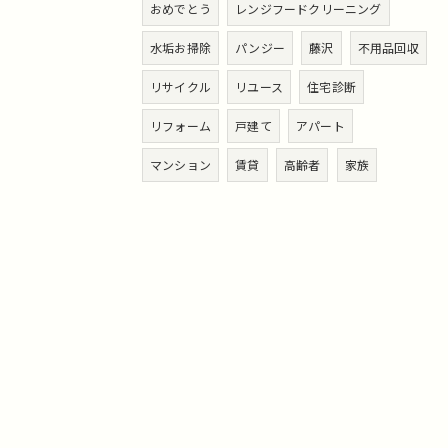
おめでとう
レンジフードクリーニング
水垢お掃除
パンジー
藤沢
不用品回収
リサイクル
リユース
住宅診断
リフォーム
戸建て
アパート
マンション
賃貸
高齢者
家族