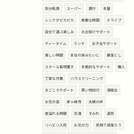
気分転換
スーパー
銀行
本屋
シンクがピカピカ
素敵な時間
ドライブ
自分で選ぶ楽しみ
お出掛けサポート
ティータイム
ランチ
女子会サポート
楽しい時間
本当の孫みたいに
錆落とし
スチール製物置き
本格的なサポート
職人
丁寧な作業
ハウスクリーニング
まごころサポート
買い物同行
湘南台
お花の苗
茅ヶ崎市
夫婦の絆
愛溢れる時間
花壇
すみれ
退院
リハビリ入院
お花の力
笑顔で頑張ろう