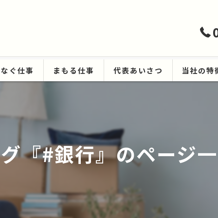
つなぐ仕事
まもる仕事
代表あいさつ
当社の特
ハウスクリ
遺品整理
タグ『#銀行』のページ一
生前整理
空き家
原状回復