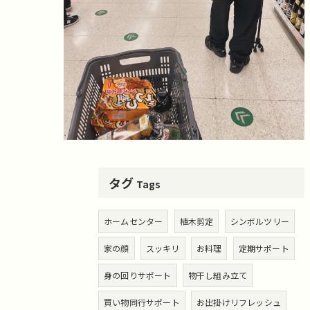
タグ
Tags
ホームセンター
植木剪定
シンボルツリー
家の顔
スッキリ
お料理
定期サポート
身の回りサポート
物干し組み立て
買い物同行サポート
お出掛けリフレッシュ