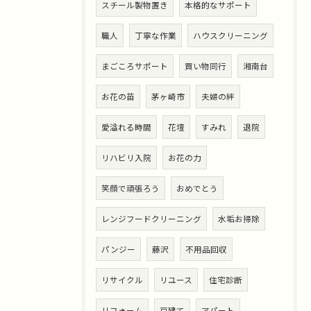
スチール製物置き
本格的なサポート
職人
丁寧な作業
ハウスクリーニング
まごころサポート
買い物同行
湘南台
お花の苗
茅ヶ崎市
夫婦の絆
愛溢れる時間
花壇
すみれ
退院
リハビリ入院
お花の力
笑顔で頑張ろう
おめでとう
レンジフードクリーニング
水垢お掃除
パンジー
藤沢
不用品回収
リサイクル
リユース
住宅診断
リフォーム
戸建て
アパート