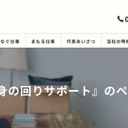
つなぐ仕事
まもる仕事
代表あいさつ
当社の特
ハウスクリ
遺品整理
身の回りサポート』の
生前整理
空き家
原状回復