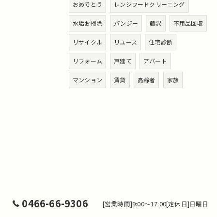
おめでとう
レンジフードクリーニング
水垢お掃除
パンジー
藤沢
不用品回収
リサイクル
リユース
住宅診断
リフォーム
戸建て
アパート
マンション
賃貸
高齢者
家族
0466-66-9306
[営業時間]9:00～17:00[定休日]日曜日