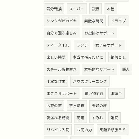
気分転換
スーパー
銀行
本屋
シンクがピカピカ
素敵な時間
ドライブ
自分で選ぶ楽しみ
お出掛けサポート
ティータイム
ランチ
女子会サポート
楽しい時間
本当の孫みたいに
錆落とし
スチール製物置き
本格的なサポート
職人
丁寧な作業
ハウスクリーニング
まごころサポート
買い物同行
湘南台
お花の苗
茅ヶ崎市
夫婦の絆
愛溢れる時間
花壇
すみれ
退院
リハビリ入院
お花の力
笑顔で頑張ろう