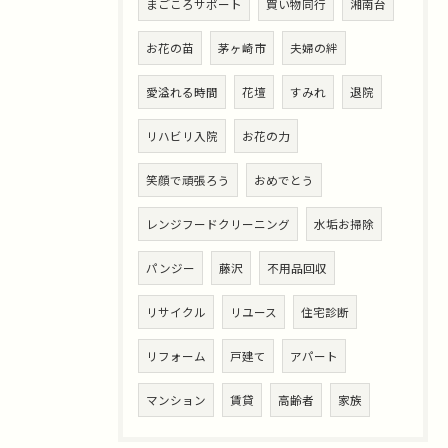
まごころサポート
買い物同行
湘南台
お花の苗
茅ヶ崎市
夫婦の絆
愛溢れる時間
花壇
すみれ
退院
リハビリ入院
お花の力
笑顔で頑張ろう
おめでとう
レンジフードクリーニング
水垢お掃除
パンジー
藤沢
不用品回収
リサイクル
リユース
住宅診断
リフォーム
戸建て
アパート
マンション
賃貸
高齢者
家族