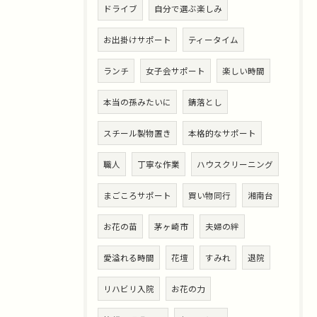
ドライブ
自分で選ぶ楽しみ
お出掛けサポート
ティータイム
ランチ
女子会サポート
楽しい時間
本当の孫みたいに
錆落とし
スチール製物置き
本格的なサポート
職人
丁寧な作業
ハウスクリーニング
まごころサポート
買い物同行
湘南台
お花の苗
茅ヶ崎市
夫婦の絆
愛溢れる時間
花壇
すみれ
退院
リハビリ入院
お花の力