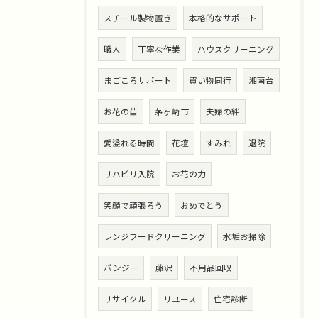
スチール製物置き
本格的なサポート
職人
丁寧な作業
ハウスクリーニング
まごころサポート
買い物同行
湘南台
お花の苗
茅ヶ崎市
夫婦の絆
愛溢れる時間
花壇
すみれ
退院
リハビリ入院
お花の力
笑顔で頑張ろう
おめでとう
レンジフードクリーニング
水垢お掃除
パンジー
藤沢
不用品回収
リサイクル
リユース
住宅診断