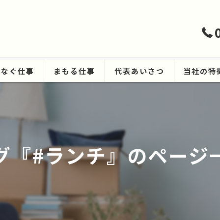
つなぐ仕事
まもる仕事
代表あいさつ
当社の特
ハウスクリ
遺品整理
グ『#ランチ』のページ
生前整理
空き家
原状回復