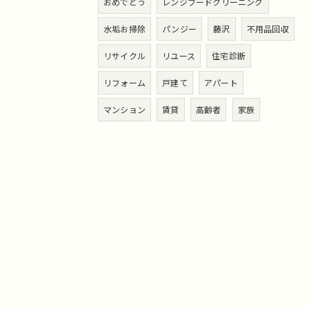
おめでとう
レンジフードクリーニング
水垢お掃除
パンジー
藤沢
不用品回収
リサイクル
リユース
住宅診断
リフォーム
戸建て
アパート
マンション
賃貸
高齢者
家族