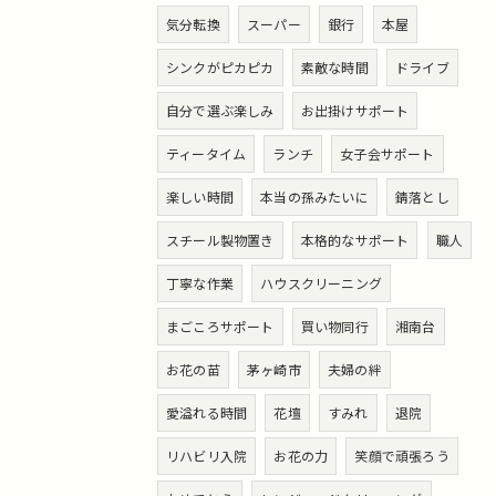
気分転換
スーパー
銀行
本屋
シンクがピカピカ
素敵な時間
ドライブ
自分で選ぶ楽しみ
お出掛けサポート
ティータイム
ランチ
女子会サポート
楽しい時間
本当の孫みたいに
錆落とし
スチール製物置き
本格的なサポート
職人
丁寧な作業
ハウスクリーニング
まごころサポート
買い物同行
湘南台
お花の苗
茅ヶ崎市
夫婦の絆
愛溢れる時間
花壇
すみれ
退院
リハビリ入院
お花の力
笑顔で頑張ろう