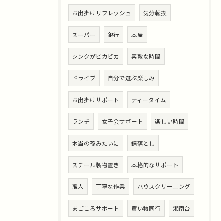
お出掛けリフレッシュ
気分転換
スーパー
銀行
本屋
シンクがピカピカ
素敵な時間
ドライブ
自分で選ぶ楽しみ
お出掛けサポート
ティータイム
ランチ
女子会サポート
楽しい時間
本当の孫みたいに
錆落とし
スチール製物置き
本格的なサポート
職人
丁寧な作業
ハウスクリーニング
まごころサポート
買い物同行
湘南台