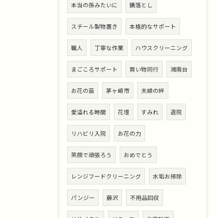
本当の孫みたいに
錆落とし
スチール製物置き
本格的なサポート
職人
丁寧な作業
ハウスクリーニング
まごころサポート
買い物同行
湘南台
お花の苗
茅ヶ崎市
夫婦の絆
愛溢れる時間
花壇
すみれ
退院
リハビリ入院
お花の力
笑顔で頑張ろう
おめでとう
レンジフードクリーニング
水垢お掃除
パンジー
藤沢
不用品回収