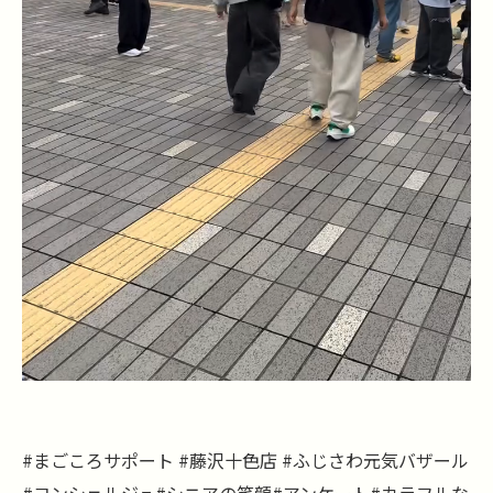
#まごころサポート #藤沢十色店 #ふじさわ元気バザール