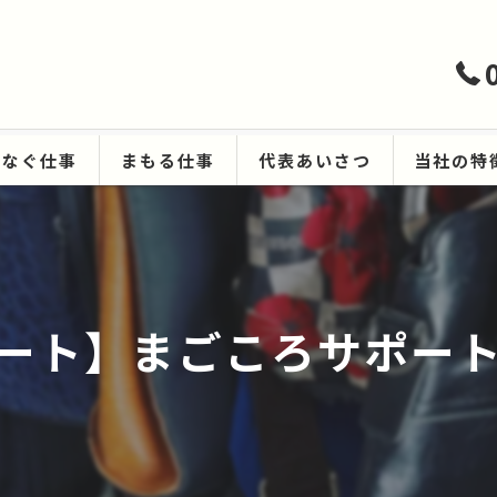
つなぐ仕事
まもる仕事
代表あいさつ
当社の特
ハウスクリ
遺品整理
】まごころサポート in C
生前整理
空き家
原状回復