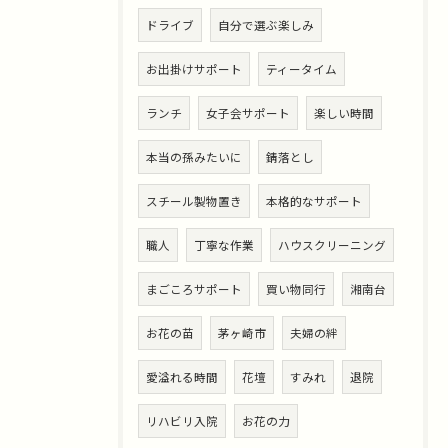
ドライブ
自分で選ぶ楽しみ
お出掛けサポート
ティータイム
ランチ
女子会サポート
楽しい時間
本当の孫みたいに
錆落とし
スチール製物置き
本格的なサポート
職人
丁寧な作業
ハウスクリーニング
まごころサポート
買い物同行
湘南台
お花の苗
茅ヶ崎市
夫婦の絆
愛溢れる時間
花壇
すみれ
退院
リハビリ入院
お花の力