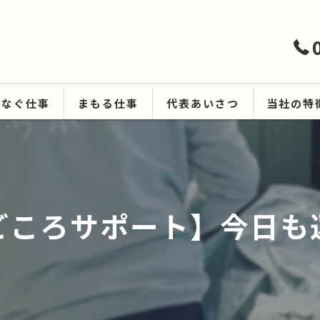
つなぐ仕事
まもる仕事
代表あいさつ
当社の特
ハウスクリ
遺品整理
ごころサポート】今日も
生前整理
空き家
原状回復