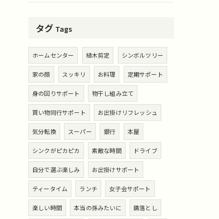
タグ
Tags
ホームセンター
植木剪定
シンボルツリー
家の顔
スッキリ
お料理
定期サポート
身の回りサポート
物干し組み立て
買い物同行サポート
お出掛けリフレッシュ
気分転換
スーパー
銀行
本屋
シンクがピカピカ
素敵な時間
ドライブ
自分で選ぶ楽しみ
お出掛けサポート
ティータイム
ランチ
女子会サポート
楽しい時間
本当の孫みたいに
錆落とし