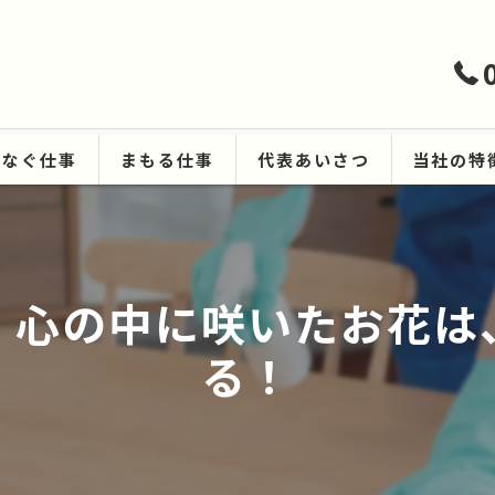
つなぐ仕事
まもる仕事
代表あいさつ
当社の特
ハウスクリ
遺品整理
】心の中に咲いたお花は
生前整理
る！
空き家
原状回復