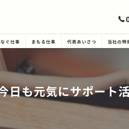
つなぐ仕事
まもる仕事
代表あいさつ
当社の特
ハウスクリ
遺品整理
日も元気にサポート活動
生前整理
空き家
原状回復