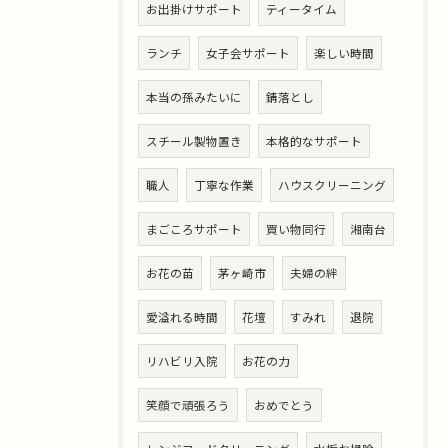
お出掛けサポート
ティータイム
ランチ
女子会サポート
楽しい時間
本当の孫みたいに
錆落とし
スチール製物置き
本格的なサポート
職人
丁寧な作業
ハウスクリーニング
まごころサポート
買い物同行
湘南台
お花の苗
茅ヶ崎市
夫婦の絆
愛溢れる時間
花壇
すみれ
退院
リハビリ入院
お花の力
笑顔で頑張ろう
おめでとう