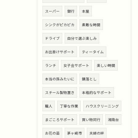
スーパー
銀行
本屋
シンクがピカピカ
素敵な時間
ドライブ
自分で選ぶ楽しみ
お出掛けサポート
ティータイム
ランチ
女子会サポート
楽しい時間
本当の孫みたいに
錆落とし
スチール製物置き
本格的なサポート
職人
丁寧な作業
ハウスクリーニング
まごころサポート
買い物同行
湘南台
お花の苗
茅ヶ崎市
夫婦の絆