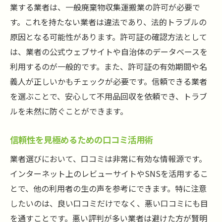
不用品の種類と量による価格変動を理解す
業する業者は、一般廃棄物収集運搬業の許可が必要で
る
す。これを持たない業者は違法であり、法的トラブルの
見積もり内容を比較する際の注目ポイント
原因となる可能性があります。許可証の確認方法として
は、業者の公式ウェブサイトや自治体のデータベースを
追加料金が発生するケースとその対策
利用するのが一般的です。また、許可証の有効期間や名
見積もり後の契約内容確認の重要性
義人が正しいかもチェックが必要です。信頼できる業者
藤沢市の地域ルールを知り不用品回収のトラブ
を選ぶことで、安心して不用品回収を依頼でき、トラブ
ルを回避
ルを未然に防ぐことができます。
藤沢市の不用品回収に関する法規制とルー
ル
信頼性を見極めるための口コミ活用術
自治体の回収サービスと民間業者の違い
業者選びにおいて、口コミは非常に有効な情報源です。
地域特有の不用品回収日や手続きの確認
インターネット上のレビューサイトやSNSを活用するこ
藤沢市での違法投棄を防ぐための注意点
とで、他の利用者の生の声を参考にできます。特に注意
地域コミュニティの資源回収に協力する方
したいのは、良い口コミだけでなく、悪い口コミにも目
法
を通すことです。悪い評判が多い業者は避けた方が賢明