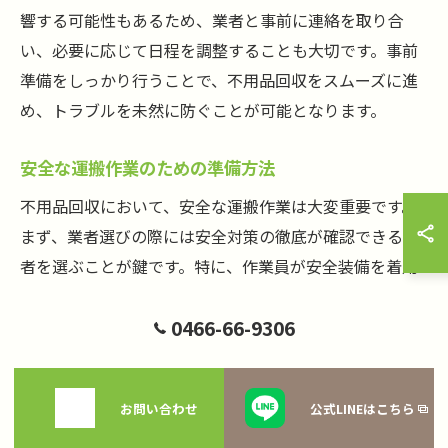
響する可能性もあるため、業者と事前に連絡を取り合
い、必要に応じて日程を調整することも大切です。事前
準備をしっかり行うことで、不用品回収をスムーズに進
め、トラブルを未然に防ぐことが可能となります。
安全な運搬作業のための準備方法
不用品回収において、安全な運搬作業は大変重要です。
まず、業者選びの際には安全対策の徹底が確認できる業
者を選ぶことが鍵です。特に、作業員が安全装備を着用
し、運搬車両が適切に管理されているかを確認しましょ
0466-66-9306
う。また、回収する不用品の種類によっては、法令に基
づいた安全な処理が求められます。業者がこれらの規定
に準拠しているかを事前に確認しておくと安心です。さ
お問い合わせ
公式LINEはこちら
らに、運搬作業中の事故を防ぐために、作業エリアの確
保や不用品の適切な梱包も欠かせません。これらの準備