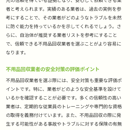
元の信頼を得ている証拠となり、安心して依頼できる業
ント
者と考えられます。実績のある業者は、過去の実例を参
考にすることで、その業者がどのようなトラブルを未然
不用品の種類ごとに分別する方法
に防ぐ能力を持っているかを示してくれるでしょう。さ
業者とのコミュニケーションでトラブルを
らに、自治体が推奨する業者リストを参考にすること
防ぐ
で、信頼できる不用品回収業者を選ぶことがより容易に
回収予定日までに確認しておくべき事項
なります。
安全な運搬作業のための準備方法
依頼後のフォローアップで安心を得る
不用品回収業者の安全対策の評価ポイント
トラブル回避のための正しい不用品回収の手続
不用品回収業者を選ぶ際には、安全対策も重要な評価ポ
きとは
イントです。特に、業者がどのような安全基準を設けて
正しい手続きを踏むためのガイドライン
いるかを確認することが必要です。多くの信頼性の高い
契約書の確認ポイントと注意事項
業者は、定期的な従業員のトレーニングや専門的な資格
トラブル発生時の対応方法と相談窓口
の取得を義務付けています。また、不用品回収の際に発
生する可能性がある事故やトラブルに対する保険の有無
回収後の処理証明書取得の重要性