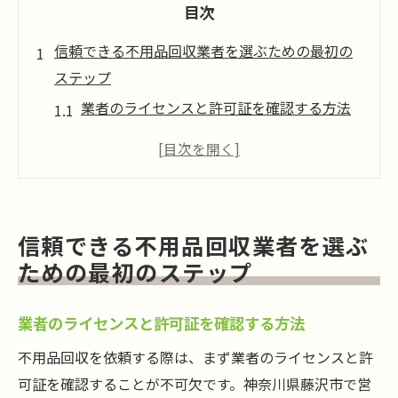
目次
信頼できる不用品回収業者を選ぶための最初の
ステップ
業者のライセンスと許可証を確認する方法
信頼性を見極めるための口コミ活用術
地元の評判と実績を調査する方法
不用品回収業者の安全対策の評価ポイント
悪質業者を見分けるためのチェックリスト
信頼できる不用品回収業者を選ぶ
サービス内容と価格の透明性を確認する
ための最初のステップ
見積もりで安心を得るための不用品回収の重要
ポイント
業者のライセンスと許可証を確認する方法
詳細な見積もり取得の重要性
不用品回収を依頼する際は、まず業者のライセンスと許
隠れた費用を防ぐためのチェックポイント
可証を確認することが不可欠です。神奈川県藤沢市で営