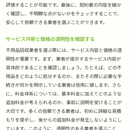
評価することが可能です。最後に、契約書の内容を細か
地域に根ざしたサービスのメリット
く確認し、不明瞭な点がないかをチェックすることで、
地元業者との連携で効率的な回収を
安心して依頼できる業者を選ぶことができます。
地域特有のルールに対応できる業者の選び
方
サービス内容と価格の透明性を確認する
地域コミュニティへの貢献を考えた選択
不用品回収業者を選ぶ際には、サービス内容と価格の透
地元企業だからこその迅速な対応力
明性が重要です。まず、業者が提示するサービス内容が
具体的であることを確認しましょう。たとえば、どの不
用品をどのように処分するのか、またその際に必要な手
続きが何かを明示している業者は信用に値します。さら
に、料金体系については、基本料金に加えてどのような
追加料金が考えられるのか、事前に説明を受けることが
大切です。多くの信頼できる業者は、初めに詳細な見積
もりを提示し、後からの追加料金が発生しないようにし
ています。このように、透明性のある業者を選ぶこと