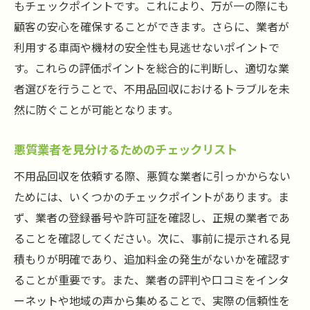
もチェックポイントです。これにより、万が一の際にも
業者との連絡時の記録を残す方法
顧客の安心を確保することができます。さらに、業者が
不用品回収における法律知識を持つ利点
利用する車両や機材の安全性も見逃せないポイントで
安心安全な不用品回収のために信頼性を見極め
す。これらの評価ポイントを総合的に判断し、適切な業
る方法
者選びを行うことで、不用品回収におけるトラブルを未
業者の信頼性を見極める第一印象のチェッ
然に防ぐことが可能となります。
ク
過去の実績とクライアントの声を参照する
悪質業者を見分けるためのチェックリスト
不用品回収における保険加入の確認
不用品回収を依頼する際、悪質な業者に引っかからない
誠実な対応を見極めるための質問例
ためには、いくつかのチェックポイントがあります。ま
業者のウェブサイトで確認するべき情報
ず、業者の登録番号や許可証を確認し、正規の業者であ
ることを確認してください。次に、事前に提示される見
専門資格保持者がいるかの確認方法
積もりが明確であり、追加料金の発生がないかを確認す
地域密着型の不用品回収を選ぶ理由とそのメリ
ることが重要です。また、業者の評判や口コミをインタ
ット
ーネットや地域の声から集めることで、実際の信頼性を
地域密着型業者の強みと信頼性