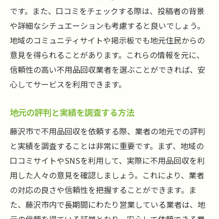
藤沢市のリサイクル推進活動を活用する
です。また、口コミをチェックする際は、投稿者の背景
や詳細なシチュエーションも考慮すると良いでしょう。
不用品回収依頼前に知っておくべき隠れた費用
地域のコミュニティサイトや掲示板でも地元住民からの
の確認法
意見を得られることがあります。これらの情報を元に、
追加料金が発生しやすい状況を知る
信頼性の高い不用品回収業者を選ぶことができれば、安
見積もりに含まれるサービス内容を理解す
心してサービスを利用できます。
る
不用品の処分費用とリサイクル料の違い
地元の評判と実績を調査する方法
運搬距離や作業時間による料金の変動
藤沢市で不用品回収を依頼する際、業者の地元での評判
事前に確認すべきオプションサービスの内
と実績を調査することは非常に重要です。まず、地域の
容
口コミサイトやSNSを利用して、実際に不用品回収を利
予算オーバーを防ぐための事前準備
用した人々の意見を確認しましょう。これにより、業者
藤沢市で安心して不用品回収を依頼するための
の対応の良さや信頼性を把握することができます。ま
準備
た、藤沢市内で長期間にわたり営業している業者は、地
事前準備でスムーズに依頼するためのポイ