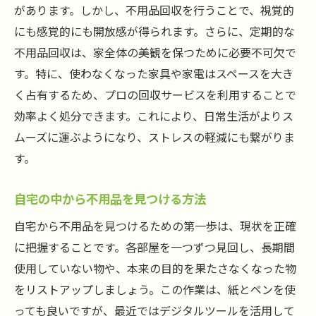
があります。しかし、不用品回収を行うことで、視覚的
ステップ5：簡単にできる収納の工夫
にも感覚的にも開放感が得られます。さらに、定期的な
空間を広げるための心構え
不用品回収は、家全体の美観を保つために必要不可欠で
時間とスペースを確保！不用品回収の手軽な始
す。特に、使わなくなった家具や家電はスペースを大き
め方
く占有するため、プロの回収サービスを利用することで
忙しい人でもできる不用品回収の初歩
効率よく処分できます。これにより、日常生活がよりス
手軽に不用品を減らす方法
ムーズに運ぶようになり、ストレスの軽減にも繋がりま
効率的にスペースを作るテクニック
す。
時間を有効活用する不用品回収のポイント
自宅の中から不用品を見つける方法
日々の生活に活かせる整理整頓術
不用品回収で得られる時間と心の余裕
自宅から不用品を見つけるための第一歩は、現状を正確
に把握することです。各部屋を一つずつ見回し、長期間
不用品回収でシンプルライフを！簡単に実行す
使用していない物や、本来の目的を果たさなくなった物
るコツ
をリストアップしましょう。この作業は、紙とペンを使
シンプルライフを目指すための第一歩
っても良いですが、最近ではデジタルツールを活用して