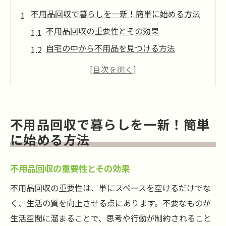
不用品回収で暮らしを一新！簡単に始める方法
不用品回収の重要性とその効果
自宅の中から不用品を見つける方法
簡単に不用品を分類するコツ
時間をかけずに不用品を処分する手段
リサイクルや寄付で不用品に新たな価値を
不用品回収の成功事例とそのメリット
不用品回収で暮らしを一新！簡単
簡単ステップで不用品回収を実現！空間を広げ
に始める方法
る秘訣
ステップ1：不用品のリストアップ方法
不用品回収の重要性とその効果
ステップ2：効率的な分類の仕方
不用品回収の重要性は、単にスペースを空けるだけでな
ステップ3：不用品を手放す決断術
く、生活の質を向上させる点にあります。不要なものが
ステップ4：不用品回収サービスの選び方
生活空間に溜まることで、思考や行動が制約されること