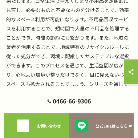
果たします。日常生活で増えてしまう不用品を定期的に
見直し、必要なものと不要なものを分けることで、効率
的なスペース利用が可能になります。不用品回収サービ
スを利用することで、短時間で大量の不用品を処理する
ことができ、時間の節約にも繋がります。また、地域の
業者を活用することで、地域特有のリサイクルルールに
従った処分ができ、環境に配慮したサステナブルな選択
ができます。このプロセスを通じて、生活空間が広が
り、心地よい環境が整うだけでなく、目に見えない心の
スペースも拡大されることでしょう。シリーズを通して
得た知識が皆様の生活に役立ち、次なるステップのヒン
0466-66-9306
トになることを願っています。ぜひ次回もお楽しみに！
お問い合わせ
公式LINEはこちら
不用品回収の第一歩！スッキリ暮