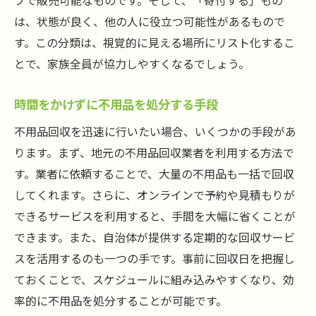
プで販売可能なものです。そして、「寄付する」もの
不用品回収の第一歩！スッキリ暮らしを実現す
は、状態が良く、他の人に役立つ可能性があるもので
る方法
す。この分類は、視覚的に見える場所にリスト化するこ
スッキリ暮らしを始めるための準備
とで、家族全員が協力しやすくなるでしょう。
不用品回収で得るすっきりとした生活
時間をかけずに不用品を処分する手段
第一歩を踏み出すための不用品の選別方法
不用品回収を迅速に行いたい場合、いくつかの手段があ
スッキリ暮らしをサポートする不用品回収
ります。まず、地元の不用品回収業者を利用する方法で
日常生活を改善する不用品回収の秘訣
す。業者に依頼することで、大量の不用品も一括で回収
不用品回収から始まる新しい暮らし
してくれます。さらに、オンラインで予約や見積もりが
手軽に始める不用品回収！暮らしを整理するポ
できるサービスを利用すると、手間を大幅に省くことが
イント
できます。また、自治体が提供する定期的な回収サービ
簡単に始められる不用品回収の手順
スを活用するのも一つの手です。事前に回収日を把握し
手軽に整理できる不用品の見つけ方
ておくことで、スケジュールに組み込みやすくなり、効
不用品回収で暮らしが変わるワケ
率的に不用品を処分することが可能です。