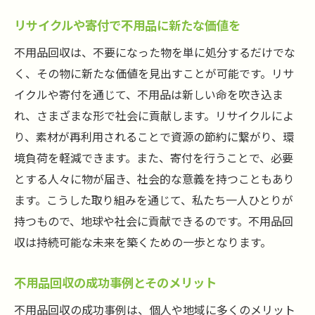
整理整頓が楽しくなる不用品回収の工夫
リサイクルや寄付で不用品に新たな価値を
暮らしを豊かにする不用品回収の重要性
不用品回収は、不要になった物を単に処分するだけでな
不用品回収から始める整理生活の第一歩
く、その物に新たな価値を見出すことが可能です。リサ
不用品回収を活用して空間を最大限に！簡単に
イクルや寄付を通じて、不用品は新しい命を吹き込ま
取り組む方法
れ、さまざまな形で社会に貢献します。リサイクルによ
空間を最大限に活用できる不用品回収の魅
り、素材が再利用されることで資源の節約に繋がり、環
力
境負荷を軽減できます。また、寄付を行うことで、必要
限られたスペースを有効に使うテクニック
とする人々に物が届き、社会的な意義を持つこともあり
不用品回収で空間を広げる具体的な方法
ます。こうした取り組みを通じて、私たち一人ひとりが
簡単に取り組める不用品回収のステップ
持つもので、地球や社会に貢献できるのです。不用品回
空間を生かすための不用品回収の工夫
収は持続可能な未来を築くための一歩となります。
不用品回収がもたらす新たな空間の可能性
不用品回収の成功事例とそのメリット
不用品回収の成功事例は、個人や地域に多くのメリット