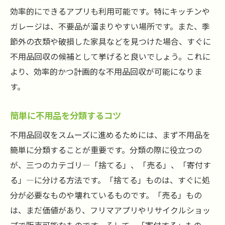
不用品回収を通じたストレスフリーな生活
効率的にできるアプリも利用可能です。特にキッチンや
不用品を減らすことで得る心地よさ
ガレージは、不要品が溜まりやすい場所です。また、季
シンプルライフのための不用品回収のコツ
節外の衣類や破損した家具などを見つけた場合、すぐに
快適な暮らしを実現する整理の秘訣
不用品回収の候補として挙げると良いでしょう。これに
生活の質を向上させる不用品回収
より、効率的かつ計画的な不用品回収が可能になりま
す。
忙しい日常に最適！不用品回収で得られる快適
空間
簡単に不用品を分類するコツ
時間がない人のための不用品回収法
不用品回収をスムーズに進めるためには、まず不用品を
忙しい日常でもできる整理整頓の工夫
簡単に分類することが重要です。分類の際に役立つの
不用品回収がもたらす快適な空間
が、三つのカテゴリ—「捨てる」、「売る」、「寄付す
ストレスフリーな住まい作りの秘訣
る」—に分ける方法です。「捨てる」ものは、すぐに処
不用品回収で手に入れるリラックススペー
分が必要なものや壊れているものです。「売る」もの
ス
は、まだ価値があり、フリマアプリやリサイクルショッ
快適空間を作るための不用品回収の役割