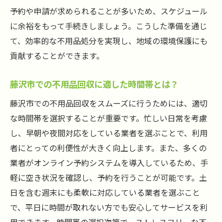
の解決策
予約や申請が求められることが多いため、スケジュール
初めての不用品回収の成功事例
に余裕をもって手続きしましょう。こうした準備を通じ
藤沢市での初心者向け不用品回収のアドバ
て、効率的な不用品処分を実現し、地域の環境保護にも
イス
貢献することができます。
快適な住環境を実現する藤沢市の不用品回収の
藤沢市での不用品回収に適した時間帯とは？
ポイント
藤沢市での不用品回収をスムーズに行うためには、適切
不用品を減らすことで得られる藤沢市での
な時間帯を選択することが重要です。忙しい日常を考慮
住環境のメリット
し、早朝や夜間対応をしている業者を選ぶことで、利用
藤沢市でのエコフレンドリーな不用品回収
者にとっての利便性が大きく向上します。また、多くの
の方法
業者がオンライン予約システムを導入しているため、手
不用品回収で生活空間を改善するアイデア
軽に空き状況を確認し、予約を行うことが可能です。土
藤沢市の不用品回収で家を美しく保つコツ
日を含む週末にも柔軟に対応している業者を選ぶこと
藤沢市の住環境を向上させる不用品の効果
で、平日に時間が取れない方でも安心してサービスを利
的な整理法