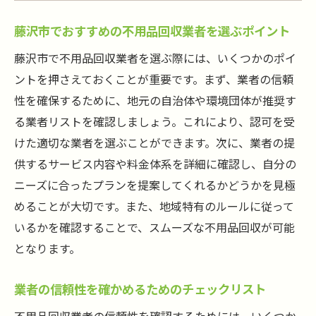
不用品回収で失敗しやすいポイントとその
藤沢市でおすすめの不用品回収業者を選ぶポイント
対策
藤沢市で不用品回収業者を選ぶ際には、いくつかのポイ
藤沢市での不用品回収の失敗例から学ぶ成
ントを押さえておくことが重要です。まず、業者の信頼
功法
性を確保するために、地元の自治体や環境団体が推奨す
不用品回収でよくある失敗を避けるための
る業者リストを確認しましょう。これにより、認可を受
アドバイス
けた適切な業者を選ぶことができます。次に、業者の提
藤沢市での不用品回収の失敗を防ぐための
供するサービス内容や料金体系を詳細に確認し、自分の
事前準備
ニーズに合ったプランを提案してくれるかどうかを見極
失敗しない不用品回収のためのチェックリ
めることが大切です。また、地域特有のルールに従って
スト
いるかを確認することで、スムーズな不用品回収が可能
不用品回収を安全に進めるための心得
となります。
業者の信頼性を確かめるためのチェックリスト