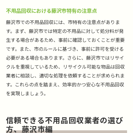
効率的な不用品回収のための藤沢市の最新サー
不用品回収における藤沢市特有の注意点
ビスとは
藤沢市での不用品回収には、市特有の注意点がありま
藤沢市で利用できる効率的な不用品回収サ
す。まず、藤沢市では特定の不用品に対して処分料が発
ービスの紹介
生する場合があるため、事前に確認しておくことが重要
新しい不用品回収サービスの特徴と利用方
です。また、市のルールに基づき、事前に許可を受ける
法
必要がある場合もあります。さらに、藤沢市ではリサイ
藤沢市での不用品回収サービスの選び方
クルを重視しているため、リサイクル可能な物品は回収
効率的な不用品回収のための最新技術
業者に相談し、適切な処理を依頼することが求められま
す。これらの点を踏まえ、効率的かつ安心な不用品回収
藤沢市の不用品回収サービスを最大限に活
を実現しましょう。
用する方法
最新の不用品回収サービスを利用する際の
注意点
信頼できる不用品回収業者の選び
藤沢市での不用品回収に失敗しないためのヒン
方、藤沢市編
ト