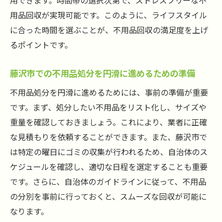
用できます。時間帯の選択次第で、ストレスフリーな不
不用品回収後の住環境を保つためのメンテ
用品回収が実現可能です。このように、ライフスタイル
ナンス方法
に合った時間を選ぶことが、不用品回収の満足度を上げ
不用品回収の見積もりとその注意点、藤沢市で
るポイントです。
知っておきたいこと
藤沢市での不用品処分を円滑に進めるための準備
見積もりの際に確認すべき藤沢市の不用品
回収の詳細
不用品処分を円滑に進めるためには、事前の準備が重要
不用品回収の見積もりを取る際の注意点
です。まず、処分したい不用品をリスト化し、サイズや
重量を確認しておきましょう。これにより、業者に正確
不用品回収の見積もりでの隠れたコストに
な見積もりを依頼することができます。また、藤沢市で
注意
は特定の曜日にゴミの収集が行われるため、自治体のス
藤沢市の不用品回収でお得に済ませるため
ケジュールを確認し、適切な日程を選定することも重要
のヒント
です。さらに、自治体のガイドラインに従って、不用品
見積もり価格を比較する際のポイント
の分別を事前に行っておくと、スムーズな回収が可能に
藤沢市での不用品回収の見積もりを上手く
なります。
活用する方法