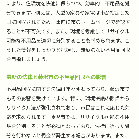
ポイント
により、住環境を快適に保ちつつ、効率的に不用品を処
業者の信頼性を確かめるためのチェックリ
分できます。例えば、大型の家具や家電は市が指定した
スト
日に回収されるため、事前に市のホームページで確認す
不用品回収業者の口コミを確認する方法
ることが不可欠です。また、環境を考慮してリサイクル
可能な不用品を適切に分別することも求められます。こ
藤沢市でのトラブルを避ける業者選びのコ
うした情報をしっかりと把握し、無駄のない不用品回収
ツ
を目指しましょう。
見積もりの取り方と信頼できる業者の見極
め方
最新の法律と藤沢市の不用品回収への影響
藤沢市での不用品回収業者の比較と選び方
不用品回収に関する法律は年々変わっており、藤沢市で
藤沢市の不用品回収、地域特有のルールとその
もその影響を受けています。特に、環境保護の観点から
対策
リサイクル法が強化されており、市民はこれに応じた対
藤沢市の廃棄物処理に関する基本ルール
応を求められます。藤沢市では、リサイクル可能な不用
地域特有の不用品回収ルールを理解する
品を分別することが必須となっており、法律に従った処
藤沢市の不用品回収ルールに違反しないた
分を行わないと罰金が発生する場合があります。また、