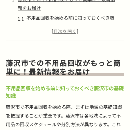
報をお届け
不用品回収を始める前に知っておくべき藤
沢市の基礎知識
最新の法律と藤沢市の不用品回収への影響
藤沢市の自治体サービスを利用して不用品
を処分する方法
藤沢市での不用品回収がもっと簡
藤沢市での不用品回収に適した時間帯と
単に！最新情報をお届け
は？
藤沢市での不用品処分を円滑に進めるため
不用品回収を始める前に知っておくべき藤沢市の基礎
の準備
知識
不用品回収における藤沢市特有の注意点
藤沢市で不用品回収を始める際、まずは地域の基礎知識
信頼できる不用品回収業者の選び方、藤沢市編
を把握することが重要です。藤沢市は各地域によって不
藤沢市でおすすめの不用品回収業者を選ぶ
用品の回収スケジュールや分別方法が異なります。これ