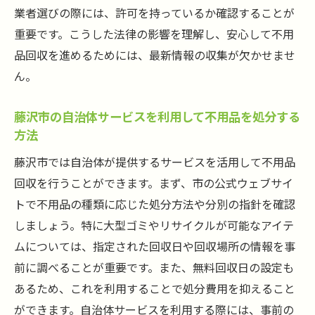
めのポイント
業者選びの際には、許可を持っているか確認することが
藤沢市の不用品回収における法律の変遷と
重要です。こうした法律の影響を理解し、安心して不用
現状
品回収を進めるためには、最新情報の収集が欠かせませ
地域住民として知っておくべき不用品回収
ん。
のルール
藤沢市の自治体サービスを利用して不用品を処分する
ルール違反を避けるための不用品回収の流
方法
れ
藤沢市では自治体が提供するサービスを活用して不用品
初めての不用品回収でも安心！藤沢市でのスム
回収を行うことができます。まず、市の公式ウェブサイ
ーズな進め方
トで不用品の種類に応じた処分方法や分別の指針を確認
初めての不用品回収前に準備すること
しましょう。特に大型ゴミやリサイクルが可能なアイテ
不用品回収をスムーズにするためのステッ
ムについては、指定された回収日や回収場所の情報を事
プガイド
前に調べることが重要です。また、無料回収日の設定も
不用品の分類と整理のポイント
あるため、これを利用することで処分費用を抑えること
藤沢市での不用品回収でよくある質問とそ
ができます。自治体サービスを利用する際には、事前の