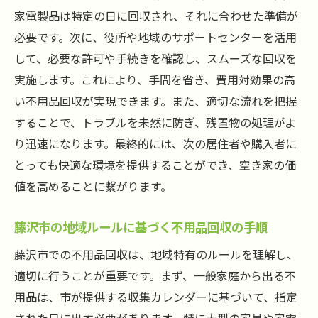
地域の信頼を得る不用品回収のマナー
家電製品は特定の日に回収され、それに合わせた準備が
不用品処理を通じたスムーズな引っ越し支
必要です。次に、役所や地域のサポートセンターを活用
援
して、必要な許可や手続きを確認し、スムーズな回収を
実施します。これにより、手間を省き、費用対効果の高
残置物を手際よく片付け藤沢市での不用品回収
い不用品回収が実現できます。また、適切な流れを把握
を最大限に活用する方法
することで、トラブルを未然に防ぎ、残置物の処理がよ
手際よく不用品を片付けるための準備
り迅速になります。最終的には、次の居住者や購入者に
藤沢市特有の不用品回収サービスを理解す
とっても快適な環境を提供することができ、空き家の価
る
値を高めることに繋がります。
不用品回収をより効率的にする計画
業者選びにおける藤沢市のポイント
藤沢市の地域ルールに基づく不用品回収の手順
不用品回収を通じて地域貢献する方法
藤沢市での不用品回収は、地域特有のルールを理解し、
片付け後の清掃と維持管理のコツ
適切に行うことが重要です。まず、一般家庭から出る不
藤沢市の地域ルールに従った不用品回収で快適
用品は、市が提供する収集カレンダーに基づいて、指定
な生活空間を手に入れる