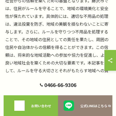
社会からの信頼を築くための基盤となります。藤沢市で
は、住民がルールを守ることで、地域の環境美化と安全
性が保たれています。具体的には、適切な不用品の処理
は、違法投棄を防ぎ、地域の美観を損なわないことに寄
与します。さらに、ルールを守りつつ不用品を処理する
ことで、その地域の住民としての責任を果たし、周囲の
住民や自治体からの信頼を得ることができます。この信
頼は、将来的な地域活動への参加や協力を促進し、より
良い地域社会を築くための大切な要素です。本記事を通
して、ルールを守る大切さとそれがもたらす地域への貢
献について考えてみましょう。
0466-66-9306
空き家売買の悩みを解消！藤沢市
お問い合わせ
公式LINEはこちら
の不用品回収で残置物問題を解決