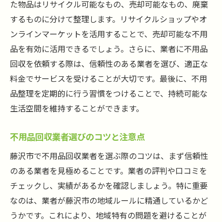
た物品はリサイクル可能なもの、売却可能なもの、廃棄
専門家が語る残置物問題の解消法
するものに分けて整理します。リサイクルショップやオ
不用品回収を通じて売買の悩みを軽減する
ンラインマーケットを活用することで、売却可能な不用
効率的な不用品回収で藤沢市の空き家を整理し
品を有効に活用できるでしょう。さらに、業者に不用品
ストレスフリーな生活を実現
回収を依頼する際は、信頼性のある業者を選び、適正な
効率的な不用品回収の始め方
料金でサービスを受けることが大切です。最後に、不用
ストレスフリーな生活を実現する片付け術
品整理を定期的に行う習慣をつけることで、持続可能な
空き家を整理するためのステップバイステ
生活空間を維持することができます。
ップガイド
不用品回収業者選びのコツと注意点
不用品回収後の快適な生活空間づくり
ストレスを軽減するための計画的な不用品
藤沢市で不用品回収業者を選ぶ際のコツは、まず信頼性
処理
のある業者を見極めることです。業者の評判や口コミを
チェックし、実績があるかを確認しましょう。特に重要
藤沢市での成功事例を参考にした整理法
なのは、業者が藤沢市の地域ルールに精通しているかど
地域特有のルールを守りながら藤沢市での不用
うかです。これにより、地域特有の問題を避けることが
品回収をプロの視点で考える