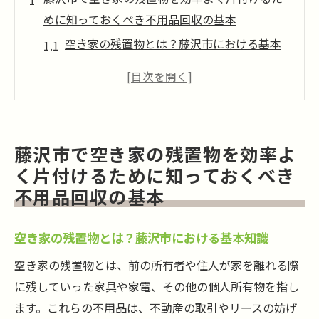
めに知っておくべき不用品回収の基本
空き家の残置物とは？藤沢市における基本
知識
不用品回収の流れを理解する重要性
藤沢市の地域ルールに基づく不用品回収の
手順
藤沢市で空き家の残置物を効率よ
プロが教える効率的な不用品整理のポイン
く片付けるために知っておくべき
ト
不用品回収の基本
不用品回収業者選びのコツと注意点
費用対効果の高い不用品回収方法を学ぶ
空き家の残置物とは？藤沢市における基本知識
プロが教える藤沢市の不用品回収術空き家の残
空き家の残置物とは、前の所有者や住人が家を離れる際
置物をスムーズに整理する方法
に残していった家具や家電、その他の個人所有物を指し
プロが用いる不用品回収のテクニック
ます。これらの不用品は、不動産の取引やリースの妨げ