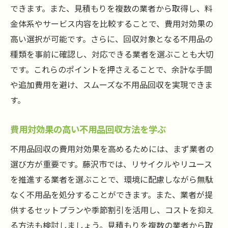
できます。また、見積もりを複数の業者から取得し、料
藤沢市の不用品回収ルールを深く理解する
金体系やサービス内容を比較することで、費用対効果の
プロ視点での不用品回収のポイント
高い選択が可能です。さらに、回収対象となる不用品の
ルールを守ることの重要性とその理由
種類を事前に確認し、対応できる業者を選ぶことも大切
業者選びにおけるプロのアドバイス
です。これらのポイントを押さえることで、余計な手間
地域特有のルールに基づいた適切な処理法
や追加費用を避け、スムーズな不用品回収を実現できま
す。
プロの視点で考える不用品回収の未来
費用対効果の高い不用品回収方法を学ぶ
不用品回収の費用対効果を高めるためには、まず業者の
選び方が重要です。藤沢市では、リサイクルやリユース
を推進する業者を選ぶことで、環境に配慮しながら無駄
なく不用品を処分することができます。また、業者が提
供するセットプランや季節割引を活用し、コストを抑え
る方法も検討しましょう。見積もりを複数の業者から取