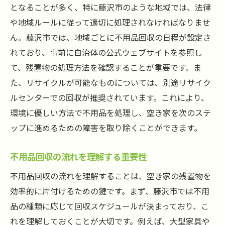
スムーズな片付けを実現するための計画作
となることが多く、特に藤沢市のような地域では、法律
成法
や地域ルールに従って適切に処理されなければなりませ
残置物の適切な分類と分別の方法
ん。藤沢市では、地域ごとに不用品回収の日程が設定さ
効率を上げるための不用品回収アイテムの
れており、事前に自治体の公式ウェブサイトを参照し
選び方
て、残置物の処理方法を確認することが重要です。ま
た、リサイクルが可能なものについては、別途リサイク
プロが推奨する不用品回収に必要な道具
ルセンターでの回収が推奨されています。これにより、
環境に優しい不用品回収を実践する方法
環境に優しい方法で不用品を処理し、空き家を次のステ
不用品回収を活用して藤沢市の空き家売買を成
ップに進めるための障害を取り除くことができます。
功させる秘訣とは
空き家売買における不用品回収の重要性
不用品回収の流れを理解する重要性
売買成立を助ける不用品回収のタイミング
不用品回収の流れを理解することは、空き家の残置物を
不用品回収を活用した空き家の価値向上法
効率的に片付けるための鍵です。まず、藤沢市では不用
売買をスムーズにする不用品回収の計画立
品の種類に応じて回収スケジュールが決まっており、こ
案
れを理解しておくことが大切です。例えば、大型家具や