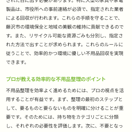
された日に出す必要があります。特に大型の家具や家電
藤沢市の不用品回収ルールを詳しく解説
製品は、市役所への事前連絡が必須で、指定された業者
による回収が行われます。これらの手順を守ることで、
地域のルールを遵守するための注意点
藤沢市の環境保全と地域の美観の維持に貢献できるので
快適な生活空間を作るためのステップ
す。また、リサイクル可能な資源ごみも分別し、指定さ
不用品回収後のスペース活用法
れた方法で出すことが求められます。これらのルールに
地域ルールに基づく安全な不用品処理
従うことで、効率的かつ環境に優しい不用品回収を実現
ルールを守ることで得られる地域の信頼
できます。
空き家売買の悩みを解消！藤沢市の不用品回収
で残置物問題を解決する
プロが教える効率的な不用品整理のポイント
空き家売買で起こる残置物の問題とは
不用品整理を効率よく進めるためには、プロの視点を活
不用品回収で解決できる売買のトラブル
用することが有益です。まず、整理の最初のステップと
売買の成功を促進する不用品回収のポイン
して、要るものと要らないものを明確に分けることが重
ト
要です。そのためには、持ち物をカテゴリごとに分類
し、それぞれの必要性を評価します。次に、不要となっ
残置物の早期解決で得られるメリット