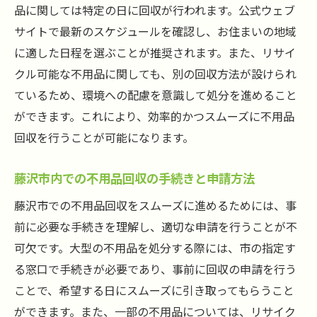
品に関しては特定の日に回収が行われます。公式ウェブ
藤沢市でおすすめのリサイクルショップと
サイトで最新のスケジュールを確認し、お住まいの地域
その活用法
に適した日程を選ぶことが推奨されます。また、リサイ
地元のフリーマーケットでの不用品販売の
クル可能な不用品に関しても、別の回収方法が設けられ
コツ
ているため、環境への配慮を意識して処分を進めること
オンラインプラットフォームを活用した不
ができます。これにより、効率的かつスムーズに不用品
用品処分
回収を行うことが可能になります。
寄付による不用品の有効活用方法
藤沢市内での不用品回収の手続きと申請方法
地域団体と連携した不用品再利用活動
藤沢市での不用品回収をスムーズに進めるためには、事
藤沢市での不用品交換イベントに参加する
前に必要な手続きを理解し、適切な申請を行うことが不
方法
可欠です。大型の不用品を処分する際には、市の指定す
リユースとリサイクルで環境に優しい不用品回
る窓口で手続きが必要であり、事前に回収の申請を行う
収を実現
ことで、希望する日にスムーズに引き取ってもらうこと
リユースとリサイクルの違いとその効果
ができます。また、一部の不用品については、リサイク