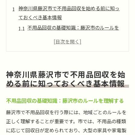
神奈川県藤沢市で不用品回収を始める前に知っ
ておくべき基本情報
不用品回収の基礎知識：藤沢市のルールを
理解する
藤沢市内での不用品回収の手続きと申請方
法
まだ使える不用品の分別方法とその重要性
神奈川県藤沢市で不用品回収を始
藤沢市の不用品回収に関する法律と規制の
める前に知っておくべき基本情報
理解
地域コミュニティと連携した不用品処分の
不用品回収の基礎知識：藤沢市のルールを理解する
メリット
藤沢市で不用品回収を行う際には、地域ごとのルールを
藤沢市での不用品回収における注意点と対
正しく理解することが重要です。市では、不用品の種類
策
に応じて回収日が定められており、大型の家具や家電製
まだ使える不用品を藤沢市で賢く処分する方法