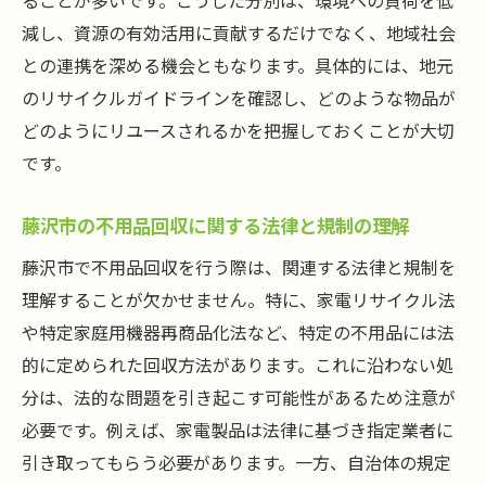
ることが多いです。こうした分別は、環境への負荷を低
藤沢市特有の不用品回収ルールとその背景
減し、資源の有効活用に貢献するだけでなく、地域社会
不用品回収トラブルを避けるためのポイン
との連携を深める機会ともなります。具体的には、地元
ト
のリサイクルガイドラインを確認し、どのような物品が
地域住民としての不用品回収への参加意識
どのようにリユースされるかを把握しておくことが大切
藤沢市における不用品回収の最新動向
です。
不用品回収業者を選ぶ際に藤沢市で注意すべき
点
藤沢市の不用品回収に関する法律と規制の理解
信頼できる不用品回収業者の選び方
藤沢市で不用品回収を行う際は、関連する法律と規制を
藤沢市での不用品回収業者の比較と口コミ
理解することが欠かせません。特に、家電リサイクル法
活用法
や特定家庭用機器再商品化法など、特定の不用品には法
的に定められた回収方法があります。これに沿わない処
不用品回収業者と契約する際のチェックポ
分は、法的な問題を引き起こす可能性があるため注意が
イント
必要です。例えば、家電製品は法律に基づき指定業者に
業者選定で注意すべき法的な要件と規制
引き取ってもらう必要があります。一方、自治体の規定
藤沢市内での不用品回収業者のサービス内