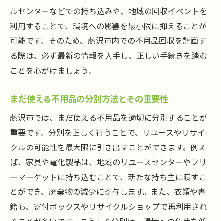
藤沢市でのリユース活動の現状と取り組み
ルセンターなどでの持ち込みや、地域の回収イベントを
リサイクル可能な不用品の見分け方と処理
利用することで、環境への影響を最小限に抑えることが
方法
可能です。そのため、藤沢市内での不用品回収を計画す
環境に配慮した不用品回収の重要性とその
る際は、必ず最新の情報を入手し、正しい手続きを踏む
影響
ことを心がけましょう。
不用品のリサイクルによる地域社会への貢
献
まだ使える不用品の分別方法とその重要性
持続可能な生活を目指した不用品管理のヒ
藤沢市では、まだ使える不用品を適切に分別することが
ント
重要です。分別を正しく行うことで、リユースやリサイ
藤沢市の地域ルールに基づく不用品回収のポイ
クルの可能性を最大限に引き出すことができます。例え
ント
ば、家具や電化製品は、地域のリユースセンターやフリ
ーマーケットに持ち込むことで、新たな持ち主に渡すこ
藤沢市の不用品回収スケジュールの確認方
とができ、廃棄物の減少に寄与します。また、衣類や書
法
籍も、寄付ボックスやリサイクルショップで再利用され
地域ルールを守った不用品排出の手順