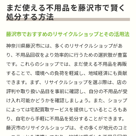
まだ使える不用品を藤沢市で賢く
答
処分する方法
藤沢市での不用品回収に関する法律とよく
ある誤解
藤沢市でおすすめのリサイクルショップとその活用法
不用品回収手続きの流れと必要な書類
神奈川県藤沢市には、多くのリサイクルショップがあ
不用品回収の申請方法と期限について
り、不用品回収をより効率的に行うための選択肢が豊富
不用品回収の際に気をつけるべき環境への
です。これらのショップでは、まだ使える不用品を再販
配慮
することで、環境への負荷を軽減し、地域経済にも貢献
藤沢市での不用品回収に関する最新情報の
できます。まず、リサイクルショップを選ぶ際は、店の
入手方法
評判や取り扱い品目を事前に確認し、自分の不用品が受
け入れ可能かどうかを確認しましょう。また、ショップ
によっては宅配買取サービスを提供しているところもあ
り、自宅から手軽に不用品を処分することができます。
藤沢市のリサイクルショップは、その多くが地元のコミ