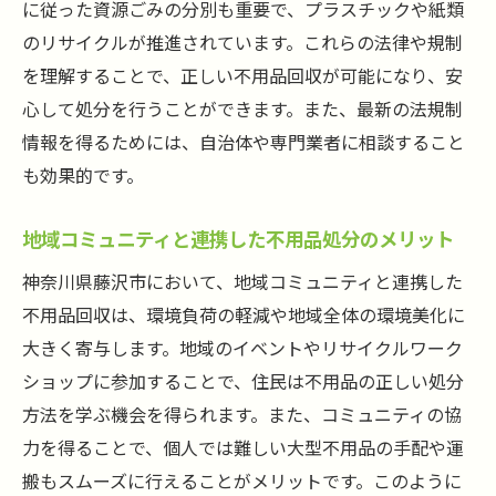
に従った資源ごみの分別も重要で、プラスチックや紙類
容と料金
のリサイクルが推進されています。これらの法律や規制
地域密着型の不用品回収業者を選ぶメリッ
を理解することで、正しい不用品回収が可能になり、安
ト
心して処分を行うことができます。また、最新の法規制
地域社会と環境を考慮した不用品回収の新しい
情報を得るためには、自治体や専門業者に相談すること
トレンド
も効果的です。
環境意識を高める不用品回収の取り組み
地域イベントを活用した不用品回収の新潮
地域コミュニティと連携した不用品処分のメリット
流
神奈川県藤沢市において、地域コミュニティと連携した
サステナブルな不用品処分方法の提案
不用品回収は、環境負荷の軽減や地域全体の環境美化に
地域活性化を促す不用品シェアリングの可
大きく寄与します。地域のイベントやリサイクルワーク
能性
ショップに参加することで、住民は不用品の正しい処分
方法を学ぶ機会を得られます。また、コミュニティの協
不用品回収を通じた地域コミュニティの形
力を得ることで、個人では難しい大型不用品の手配や運
成
搬もスムーズに行えることがメリットです。このように
藤沢市で注目される環境保護活動と不用品