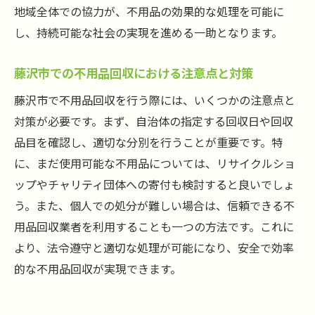
地域全体での協力が、不用品の効果的な処理を可能に
回収
し、持続可能な社会の実現を進める一助となります。
藤沢市での不用品回収がもたらす生活空間の変
化
藤沢市での不用品回収における注意点と対策
不用品回収による生活空間の改善事例
藤沢市で不用品回収を行う際には、いくつかの注意点と
整理整頓で実現する快適な住環境の作り方
対策が必要です。まず、自治体の指定する回収日や回収
不用品を処分することで得られる精神的効
品目を確認し、適切な分別を行うことが重要です。特
果
に、まだ使用可能な不用品については、リサイクルショ
空間を有効活用するための収納術
ップやチャリティ団体への寄付も検討すると良いでしょ
不用品回収後のインテリアリフォームのヒ
う。また、個人での処分が難しい場合は、信頼できる不
ント
用品回収業者を利用することも一つの方法です。これに
生活空間のリフレッシュで得られる新たな
より、法令遵守と適切な処理が可能になり、安全で効率
価値
的な不用品回収が実現できます。
藤沢市民が知っておくべき不用品回収のFAQ
不用品回収に関するよくある質問とその回