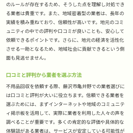
近隣住民とのトラブルを避けるための注意
のルールが存在するため、そうした点を理解し対処でき
点
る業者は貴重です。また、地域密着型の業者は、長年の
実績を積み重ねており、信頼性が高いです。地元のコミ
地域の専門窓口を利用する方法
ュニティの中での評判や口コミが良いことも、安心して
地域の不用品回収法の最新情報を得る
依頼できるポイントです。さらに、地元の経済を活性化
信頼できる不用品回収業者を見極めるためのチ
させる一助となるため、地域社会に貢献できるという側
ェックポイント
面も見逃せません。
業者のライセンスと認可の確認
過去の実績と経験を重視する理由
口コミと評判から業者を選ぶ方法
契約内容の透明性を確保する方法
不用品回収を依頼する際、藤沢市亀井野での業者選びに
見積の内訳を細かく確認する
は口コミと評判が大いに役立ちます。信頼できる業者を
追加料金の有無を事前に確認
選ぶためには、まずインターネットや地域のコミュニテ
顧客サポートの質を評価する
ィ掲示板を活用して、実際に業者を利用した人々の声を
調べることが重要です。多くの肯定的な評価や具体的な
自治体の無料回収サービスを活用して費用を抑
体験談がある業者は、サービスが安定している可能性が
えるコツ