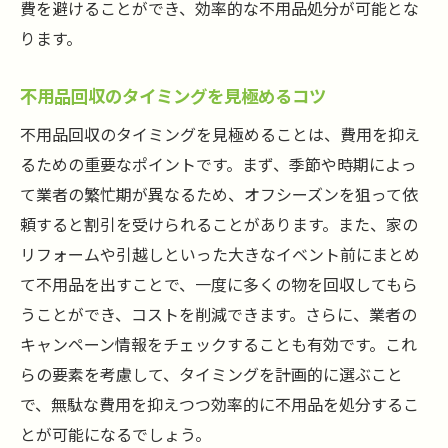
地域のイベントや祭りに合わせた計画
費を避けることができ、効率的な不用品処分が可能とな
ります。
地域特有のリサイクル活動の活用
地域住民との協力で効率化
不用品回収のタイミングを見極めるコツ
不用品回収における地域資源の活用
不用品回収のタイミングを見極めることは、費用を抑え
快適な生活環境を手に入れるための不用品回収
るための重要なポイントです。まず、季節や時期によっ
活用術
て業者の繁忙期が異なるため、オフシーズンを狙って依
住まい全体の整理整頓から始める
頼すると割引を受けられることがあります。また、家の
定期的な不用品チェックの重要性
リフォームや引越しといった大きなイベント前にまとめ
生活空間を広げるための断捨離方法
て不用品を出すことで、一度に多くの物を回収してもら
不用品回収で得られる心のゆとり
うことができ、コストを削減できます。さらに、業者の
片付けのプロのアドバイスを活用
キャンペーン情報をチェックすることも有効です。これ
らの要素を考慮して、タイミングを計画的に選ぶこと
未来の住環境を見据えた計画作り
で、無駄な費用を抑えつつ効率的に不用品を処分するこ
とが可能になるでしょう。