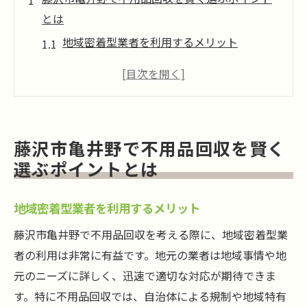
とは
地域密着型業者を利用するメリット
口コミと評判から業者を選ぶ方法
見積もり比較で費用を抑えるテクニック
業者のサービス内容を事前に確認する重要
性
藤沢市亀井野で不用品回収を賢く
不用品回収のタイミングを見極めるコツ
選ぶポイントとは
不要品の種類によって異なる回収方法
地域特有のルールを理解して不用品回収をスム
地域密着型業者を利用するメリット
ーズに進める方法
藤沢市亀井野で不用品回収を考える際に、地域密着型業
藤沢市亀井野のゴミ分別ルールとは
者の利用は非常に有益です。地元の業者は地域事情や地
自治体指定の処分方法を確認する
元のニーズに詳しく、迅速で適切な対応が期待できま
地域の季節ごとのルールを把握
す。特に不用品回収では、自治体による規制や地域特有