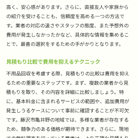
高く、安心感があります。さらに、直接友人や家族から
藤沢市の無料回収サービスの利用条件
の紹介を受けることも、信頼度を高める一つの方法で
予約方法と申込みの流れ
す。業者の対応の速さやスタッフの態度、また予想外の
無料回収サービスで処分できる品目
費用が発生しなかったかなど、具体的な情報を集めるこ
サービスを利用する際の注意点
とで、最善の選択をするための手がかりとなります。
回収日のスケジュールを確認する
見積もり比較で費用を抑えるテクニック
その他の無料サービスとの併用方法
藤沢市で不用品回収を依頼する際に注意すべき2
不用品回収を考慮する際、見積もりの比較は費用を抑え
つのポイント
るための重要なステップです。まず、複数の業者から見
個人情報の取り扱いに注意
積もりを取り、その内容を詳細に比較しましょう。特
に、基本料金に含まれるサービスの範囲や、追加費用が
必要書類の準備と確認
発生しうるケースについて事前に確認することが不可欠
依頼前に業者との事前打ち合わせを行う
です。藤沢市亀井野の地域では、多様な業者が存在する
契約前にトラブル事例を確認
ため、競争力のある価格が期待できます。さらに、現地
回収作業の当日の流れを理解する