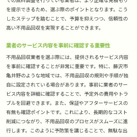
での無料調査を行っている業者は、より正確な見積もり
支払い方法とその注意点
を提示できるため、選ぶ際のポイントとなります。こう
不用品回収の流れを知り、効率的な処分を実現
したステップを踏むことで、予算を抑えつつ、信頼性の
する方法
高い不用品回収を実現することができます。
回収前の準備と必要な作業
業者のサービス内容を事前に確認する重要性
回収日当日のチェックリスト
不用品分類の仕方とその効果
不用品回収業者を選ぶ際には、提供されるサービス内容
を事前に確認することが非常に重要です。特に、藤沢市
作業後の確認事項とフォローアップ
亀井野のような地域では、不用品回収の規則や手順が独
効率的なスケジュール管理のコツ
自に設定されている場合があります。事前に業者のサー
不用品回収後の清掃方法
ビス内容を詳細に確認することで、予定外の費用やトラ
地域の特性を活かした不用品回収の最適なプラ
ブルを回避できます。また、保証やアフターサービスの
ン作成法
有無も確認ポイントです。これにより、長期的なコスト
地域の特性を考慮したプランニング
削減につながり、不用品回収のプロセスがスムーズに進
季節に応じたプランの変更点
行します。このように予防策を講じることで、無駄な出