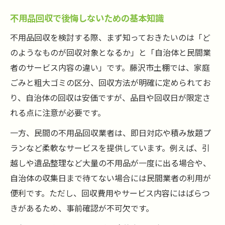
見積もり比較でわかる不用品回収業者の信
不用品回収で後悔しないための基本知識
頼性
不用品回収を検討する際、まず知っておきたいのは「ど
不用品回収業者の公式窓口を活用するポイ
のようなものが回収対象となるか」と「自治体と民間業
ント
者のサービス内容の違い」です。藤沢市土棚では、家庭
悪徳な不用品回収業者の見分け方と事例
ごみと粗大ゴミの区分、回収方法が明確に定められてお
不用品回収サービス内容の違いを理解する
り、自治体の回収は安価ですが、品目や回収日が限定さ
れる点に注意が必要です。
即日対応可能な不用品回収の選び方
即日対応の不用品回収を依頼するメリット
一方、民間の不用品回収業者は、即日対応や積み放題プ
ランなど柔軟なサービスを提供しています。例えば、引
急ぎで不用品回収したい時のポイント
越しや遺品整理など大量の不用品が一度に出る場合や、
不用品回収の積み放題プランの活用術
自治体の収集日まで待てない場合には民間業者の利用が
即日対応可能な不用品回収業者の探し方
便利です。ただし、回収費用やサービス内容にはばらつ
不用品回収の電話やメールでのスムーズな
きがあるため、事前確認が不可欠です。
依頼方法