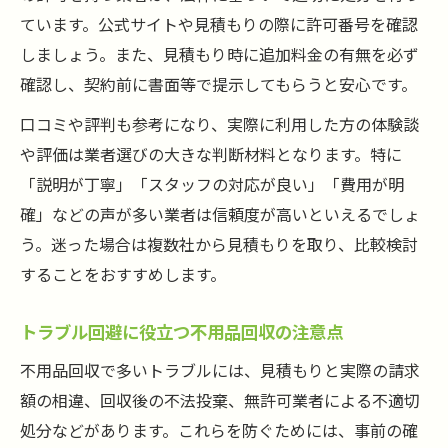
ています。公式サイトや見積もりの際に許可番号を確認
す
しましょう。また、見積もり時に追加料金の有無を必ず
トラブル回避に役立つ不用品回収の知識
確認し、契約前に書面等で提示してもらうと安心です。
悪徳不用品回収業者の見分け方を知る
口コミや評判も参考になり、実際に利用した方の体験談
事前確認でトラブルを避ける不用品回収ポ
や評価は業者選びの大きな判断材料となります。特に
イント
「説明が丁寧」「スタッフの対応が良い」「費用が明
契約書や領収書を必ず受け取る理由
確」などの声が多い業者は信頼度が高いといえるでしょ
不用品回収でよくあるトラブル事例
う。迷った場合は複数社から見積もりを取り、比較検討
安心して依頼するための事前準備
することをおすすめします。
トラブル回避に役立つ不用品回収の注意点
不用品回収で多いトラブルには、見積もりと実際の請求
額の相違、回収後の不法投棄、無許可業者による不適切
処分などがあります。これらを防ぐためには、事前の確