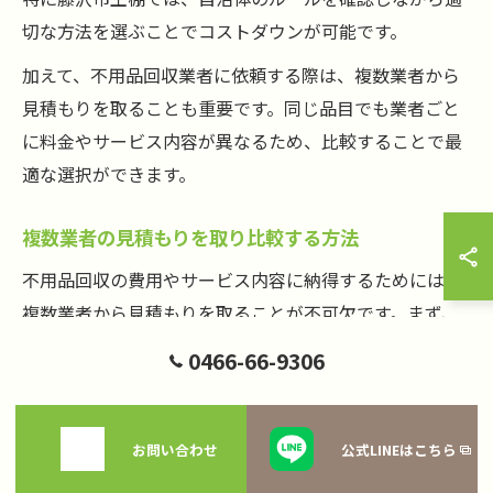
切な方法を選ぶことでコストダウンが可能です。
加えて、不用品回収業者に依頼する際は、複数業者から
見積もりを取ることも重要です。同じ品目でも業者ごと
に料金やサービス内容が異なるため、比較することで最
適な選択ができます。
複数業者の見積もりを取り比較する方法
不用品回収の費用やサービス内容に納得するためには、
複数業者から見積もりを取ることが不可欠です。まず、
回収してほしい品目や数量、希望日時をリスト化し、業
0466-66-9306
者に同じ条件で問い合わせましょう。
見積もりは電話やメール、写真での相談も可能な場合が
お問い合わせ
公式LINEはこちら
あり、最近では「不用品回収 写真 見積もり」という方法
も普及しています。写真を送るだけで概算見積もりがも