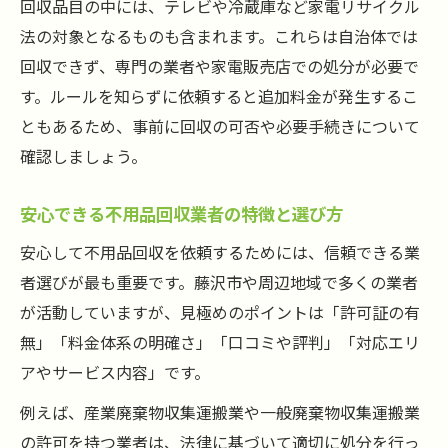
回収品目の中には、テレビや冷蔵庫など家電リサイクル
自治体と民間で異なる不用品回収の違い
法の対象となるものも含まれます。これらは自治体では
自治体と民間の不用品回収サービス比較
回収できず、専門の業者や家電販売店での処分が必要で
不用品回収のルールと自治体の対応範囲
す。ルールを知らずに依頼すると追加料金が発生するこ
民間業者を利用する場合のメリット・デメ
ともあるため、事前に回収の可否や必要手続きについて
リット
確認しましょう。
自治体と民間の料金やサービスの違い
安心できる不用品回収業者の特徴と選び方
不用品回収で知っておきたい処分方法
費用を抑えて不用品回収を依頼するポイント
安心して不用品回収を依頼するためには、信頼できる業
不用品回収の費用を抑える賢いコツ
者選びが最も重要です。藤沢市や周辺地域で多くの業者
が活動していますが、見極めのポイントは「許可証の有
複数業者の見積もりを取り比較する方法
無」「料金体系の明確さ」「口コミや評判」「対応エリ
不用品回収で節約したい人向けのポイント
アやサービス内容」です。
積み放題などお得な不用品回収プランを活
例えば、産業廃棄物収集運搬業や一般廃棄物収集運搬業
用
の許可を持つ業者は、法律に基づいて適切に処分を行っ
リユース可能な品の回収で費用削減を目指