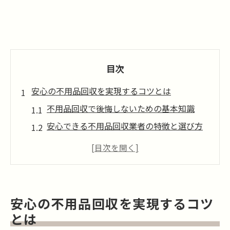
目次
安心の不用品回収を実現するコツとは
不用品回収で後悔しないための基本知識
安心できる不用品回収業者の特徴と選び方
トラブル回避に役立つ不用品回収の注意点
依頼前に知るべき不用品回収の流れ
不用品回収を安心して任せるための準備
賢く不用品回収業者を見極める方法
安心の不用品回収を実現するコツ
不用品回収業者の評判や口コミをチェック
とは
するコツ