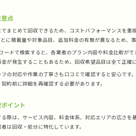
許可や所在地が明確な不用品回収業者の選び方
無料回収の宣伝やチラシに潜む危険性を知る
注意点
口コミや評判で悪質業者を見極める方法
までまとめて回収できるため、コストパフォーマンスを重
契約前に確認したい不用品回収の信頼性
ごとに積載量や対象品目、追加料金の有無が異なるため、
口コミから学ぶ不用品回収の賢い進め方
なワードで検索すると、各業者のプラン内容や料金比較が
不用品回収口コミを活かした業者選びの極意
料金が発生することもあるため、回収希望品目は全て正確
実際の口コミ体験談から学ぶトラブル対策
ッフの対応や作業の丁寧さも口コミで確認すると安心です
藤沢市片付け業者の口コミ比較のポイント
、契約前に詳細を再確認する必要があります。
騙されない不用品回収依頼のチェックリスト
無料回収クチコミの裏側を知る重要性
較ポイント
する際は、サービス内容、料金体系、対応エリアの広さを
業者は回収・処分に特化しています。