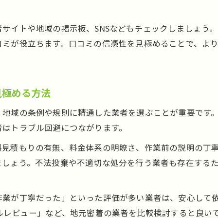
無料回収をうたう不用品回収のリスクと対策
不用品回収の事前見積もりと追加料金防止策
サイトや地域の掲示板、SNSなどもチェックしましょう
口コミ報告から学ぶトラブル回避のポイント
コミが役立ちます。口コミの信憑性を見極めることで、よ
藤沢市の片付け業者と不用品回収の違いとは
積み放題プランでの高額請求例とその回避方法
藤沢市周辺で不用品回収を安全に依頼するコツ
見極める方法
地域密着の不用品回収業者を選ぶメリット
、地域の条例や規則に精通した業者を選ぶことが重要です
藤沢市の不用品回収で安心できる依頼先の探し方
者はトラブル回避につながります。
口コミ活用で安全な片付け業者を選ぶ方法
料見積もりの有無、料金体系の明瞭さ、作業前の説明の丁
不用品回収の料金体系とトラブル防止策
ましょう。不法投棄や不適切な処分を行う業者も存在する
遺品整理と不用品回収はどう選び分ける？
怪しい業者を避ける不用品回収利用法
作業が丁寧だった」といった評価が多い業者は、安心して
不用品回収で怪しい業者を見抜くチェックポイン
ルレビュー」など、地元密着の業者を比較検討すると良い