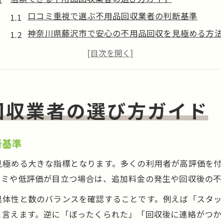
口コミ重視で選ぶ不用品回収業者の判断基準
神奈川県藤沢市で安心の不用品回収を見極める方
不用品回収の積み放題プランと料金の注意点
藤沢市の片付け業者と不用品回収の比較ポイント
遺品整理や片付けも対応する業者選びのコツ
口コミで見抜く安心の不用品回収ポイント
回収業者の選び方ガイド
不用品回収クチコミから見る信頼性の見分け方
悪質な不用品回収業者のクチコミの特徴とは
断基準
藤沢市片付け業者の口コミ活用術と注意点
見極める大きな指標となります。多くの利用者が高評価を
フリーアールレビューに学ぶ不用品回収の実態
コミや低評価が目立つ場合は、追加料金の発生や回収後の
積み放題プラン利用時の口コミでの落とし穴
具体性と数のバランスを確認することです。例えば「スタ
失敗しない不用品回収のための注意点
と言えます。逆に「ぼったくられた」「回収後に連絡がつ