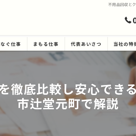
不用品回収と
つなぐ仕事
まもる仕事
代表あいさつ
当社の特
ハウスクリ
遺品整理
を徹底比較し安心でき
生前整理
市辻堂元町で解説
空き家
原状回復