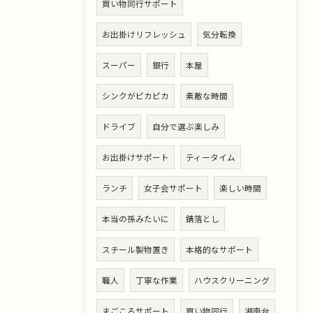
買い物同行サポート
お出掛けリフレッシュ
気分転換
スーパー
銀行
本屋
シンクがピカピカ
素敵な時間
ドライブ
自分で選ぶ楽しみ
お出掛けサポート
ティータイム
ランチ
女子会サポート
楽しい時間
本当の孫みたいに
錆落とし
スチール製物置き
本格的なサポート
職人
丁寧な作業
ハウスクリーニング
まごころサポート
買い物同行
湘南台