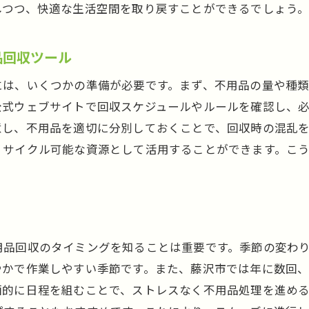
しつつ、快適な生活空間を取り戻すことができるでしょう
藤沢市での循環型社会実現に向けた未来展望
用品回収を通じて快適な生活空間を藤沢市で実現する方法
品回収ツール
空間整理の心理的効果とその実例
持ち物の見直しで生活の質を向上させる
には、いくつかの準備が必要です。まず、不用品の量や種
公式ウェブサイトで回収スケジュールやルールを確認し、
藤沢市民が実践する空間デザインのアイデア
意し、不用品を適切に分別しておくことで、回収時の混乱
不用品を減らすための持たない生活のススメ
リサイクル可能な資源として活用することができます。こ
整理整頓による心地よい空間の作り方
。
藤沢市での快適な住環境を支えるサポート制度
沢市での生前整理で避けたい不用品回収のよくある間違い
計画なしで始めるとどうなる？
用品回収のタイミングを知ることは重要です。季節の変わ
感情に流されないためのコツ
やかで作業しやすい季節です。また、藤沢市では年に数回
不必要なものを捨てるタイミング
画的に日程を組むことで、ストレスなく不用品処理を進め
業者選びでの失敗談とその対策