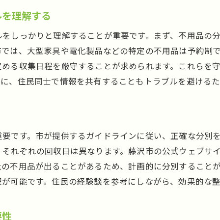
ルを理解する
地域のサポート機関を積極的に活用する
デジタルツールを使った整理整頓の方法
ルをしっかりと理解することが重要です。まず、不用品の
今すぐ実践できる簡単な断捨離術
市では、大型家具や電化製品などの特定の不用品は予約制
定める収集日程を厳守することが求められます。これらを
らに、住民同士で情報を共有することもトラブルを避けるた
重要です。市が提供するガイドラインに従い、正確な分別
、それぞれの回収日は異なります。藤沢市の公式ウェブサ
量の不用品が出ることがあるため、計画的に分別すること
理が可能です。住民の経験談を参考にしながら、効果的な
要性