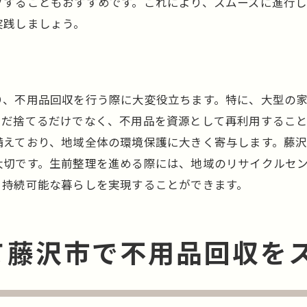
プすることもおすすめです。これにより、スムーズに進行
地域ルール違反によるペナルティを避ける
実践しましょう。
他人の意見を参考にする際の注意点
域ルールを遵守しながら藤沢市で実践する環境に優しい不
環境保護意識を高める取り組み
り、不用品回収を行う際に大変役立ちます。特に、大型の
不用品回収を通じた地域貢献の方法
ただ捨てるだけでなく、不用品を資源として再利用するこ
リサイクル可能な資源の見分け方
備えており、地域全体の環境保護に大きく寄与します。藤
藤沢市でのエコイベント紹介
大切です。生前整理を進める際には、地域のリサイクルセ
不用品回収で得た資金を活用した地域活動
、持続可能な暮らしを実現することができます。
地球に優しいライフスタイルの提案
沢市の不用品回収を効率的に行うために今すぐ始めるべき
て藤沢市で不用品回収を
早めの準備が成功の鍵
スケジュールを立てて計画的に進める
家族や友人との共同作業で効率UP