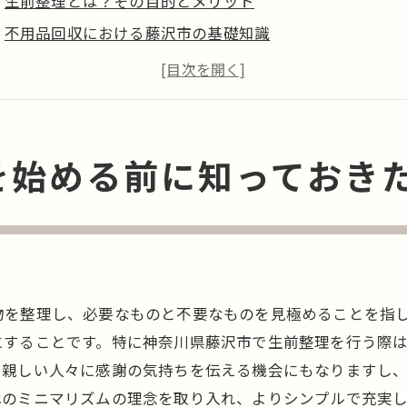
生前整理とは？その目的とメリット
不用品回収における藤沢市の基礎知識
藤沢市の生前整理でよくある不用品の種類
始める前に準備するべき藤沢市の不用品回収ツール
不用品回収に適した時期とタイミング
地元のリサイクルセンターの活用法
を始める前に知っておき
域ルールを守って藤沢市で不用品回収をスムーズに実行す
藤沢市の不用品回収に関する地域ルールを理解する
藤沢市での分別収集のポイント
地域住民とのコミュニケーションの重要性
物を整理し、必要なものと不要なものを見極めることを指
不用品回収の予約手続きとその流れ
にすることです。特に神奈川県藤沢市で生前整理を行う際
地域イベントを活用した不用品回収の方法
、親しい人々に感謝の気持ちを伝える機会にもなりますし
ルールを無視した場合のリスクと対策
代のミニマリズムの理念を取り入れ、よりシンプルで充実