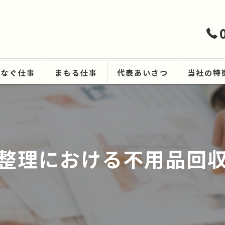
つなぐ仕事
まもる仕事
代表あいさつ
当社の特
ハウスクリ
遺品整理
整理における不用品回
生前整理
空き家
原状回復