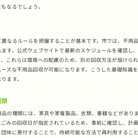
前整理に役立つ藤沢市の不用品回収業者の選び方
にもなるでしょう。
信頼できる不用品回収業者の見分け方
口コミと評価を活用した業者選定のコツ
藤沢市での業者選びの失敗談と学び
に異なるルールを把握することが基本です。市では、不用
業者に依頼する際の注意点と確認事項
れます。公式ウェブサイトで最新のスケジュールを確認し
契約書のチェックポイント
り、これらは環境への配慮のため、別の回収方法が設けら
地元に根ざした業者のメリット
ムーズな不用品回収が可能になります。こうした基礎知識
沢市での循環型社会を目指す不用品回収の重要性
なります。
循環型社会とは？その意義と目的
藤沢市での資源循環を促す方法
種類
地域住民が参加できるリサイクルプログラム
用品の種類には、家具や家電製品、衣類、書籍などがあり
不用品回収を通じた地域活性化の実例
大ごみの回収日が指定されているため、事前に確認し、計
持続可能な社会を支える地元の取り組み
ィ団体に寄付することで、持続可能な方法で再利用するこ