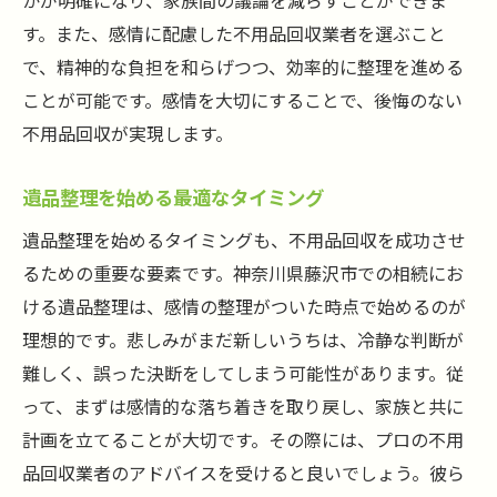
かが明確になり、家族間の議論を減らすことができま
藤沢市での不用品回収を効率的に進めるための
す。また、感情に配慮した不用品回収業者を選ぶこと
チェックリスト
で、精神的な負担を和らげつつ、効率的に整理を進める
チェックリストを作成する利点
ことが可能です。感情を大切にすることで、後悔のない
不用品回収が実現します。
回収品のリストアップ方法
必要な書類と手続きを確認する
遺品整理を始める最適なタイミング
回収日程のスケジュール管理
遺品整理を始めるタイミングも、不用品回収を成功させ
業者との連絡事項を整理する
るための重要な要素です。神奈川県藤沢市での相続にお
不用品回収完了後の確認項目
ける遺品整理は、感情の整理がついた時点で始めるのが
不用品回収後の賢いリサイクル方法で環境に優
理想的です。悲しみがまだ新しいうちは、冷静な判断が
しい選択を
難しく、誤った決断をしてしまう可能性があります。従
回収後のリサイクル方法を学ぶ
って、まずは感情的な落ち着きを取り戻し、家族と共に
地元リサイクルセンターの活用
計画を立てることが大切です。その際には、プロの不用
リサイクル可能な品目の仕分け方法
品回収業者のアドバイスを受けると良いでしょう。彼ら