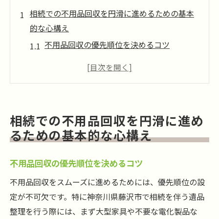
相続での不用品回収を円滑に進めるための基本
的な心構え
不用品回収の優先順位を決めるコツ
家族間の意見を調整する方法
感情的な価値を認識する重要性
遺品整理を始める最適なタイミング
回収品を分類するための準備
相続での不用品回収を円滑に進め
専門家への相談を効果的に活用する
るための基本的な心構え
藤沢市特有の不用品回収ルールを理解してスム
ーズな遺品整理を
不用品回収の優先順位を決めるコツ
藤沢市の不用品回収の手続きと必要書類
不用品回収をスムーズに進めるためには、優先順位の設
地域の回収業者の利用法
定が不可欠です。特に神奈川県藤沢市で相続を伴う遺品
藤沢市の不用品回収日程の調べ方
整理を行う際には、まず大型家具や不要な電化製品な