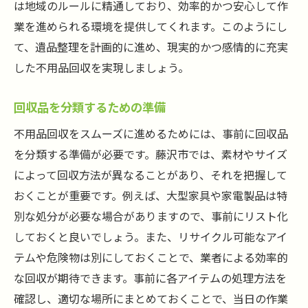
は地域のルールに精通しており、効率的かつ安心して作
環境に配慮した処分方法の選択
業を進められる環境を提供してくれます。このようにし
リサイクルサービスの利用法
て、遺品整理を計画的に進め、現実的かつ感情的に充実
再利用可能な品物の寄付先を探す
した不用品回収を実現しましょう。
相続トラブルを防ぐために知っておきたい不用
品回収の法律と規制
回収品を分類するための準備
不用品回収に関連する法規制の概要
不用品回収をスムーズに進めるためには、事前に回収品
藤沢市での法的な手続きの流れ
を分類する準備が必要です。藤沢市では、素材やサイズ
不用品回収における注意事項の確認
によって回収方法が異なることがあり、それを把握して
トラブルを避けるための法律相談の活用
おくことが重要です。例えば、大型家具や家電製品は特
回収業者の法的な義務と責任
別な処分が必要な場合がありますので、事前にリスト化
しておくと良いでしょう。また、リサイクル可能なアイ
地域の条例や規則に基づく回収手順
テムや危険物は別にしておくことで、業者による効率的
な回収が期待できます。事前に各アイテムの処理方法を
確認し、適切な場所にまとめておくことで、当日の作業