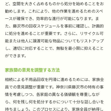
回収可能な品目と不可品目の確認
ど、空間を大きく占めるものから処分を始めることをお
勧めします。これにより、他の作業を進めるためのスペ
不用品の一時保管場所の選び方
ースが確保でき、効率的な進行が可能になります。ま
地元のリサイクル施設を利用するメリット
た、藤沢市の回収スケジュールを事前に確認し、計画的
信頼できる不用品回収業者の選び方で相続トラ
に処分を進めることが重要です。さらに、リサイクル可
ブルを回避
能または他人に譲渡可能な物品についてもリストアップ
優良業者を見分けるポイント
し、適切に対応することで、無駄を最小限に抑えること
過去の実績をチェックする方法
ができます。
口コミやレビューの活用術
家族間の意見を調整する方法
信頼できる業者の見積もりの取り方
契約書の注意点と確認事項
相続による不用品回収を円滑に進めるためには、家族全
アフターサービスの内容を確認する
員での意見調整が重要です。神奈川県藤沢市の特有の事
情を考慮しつつ、各家庭の異なる価値観を尊重しなが
不用品回収をプロに任せるメリットと注意点
ら、何を残し何を処分するかについて十分な話し合いを
プロに依頼する利便性と安心感
持ちましょう。このプロセスにより、家族全員が納得し