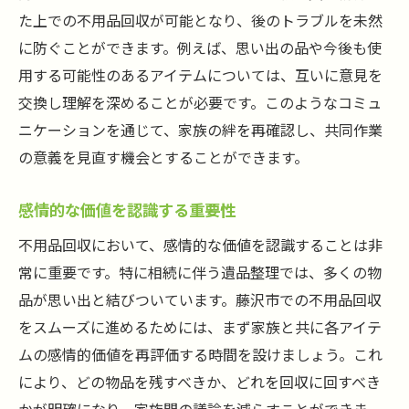
費用対効果を考慮した選択
た上での不用品回収が可能となり、後のトラブルを未然
専門業者のサービス内容を比較する
に防ぐことができます。例えば、思い出の品や今後も使
詐欺業者に騙されないための対策
用する可能性のあるアイテムについては、互いに意見を
安全に回収作業を依頼するための心得
交換し理解を深めることが必要です。このようなコミュ
契約時に確認すべき重要事項
ニケーションを通じて、家族の絆を再確認し、共同作業
の意義を見直す機会とすることができます。
相続での不用品回収をスムーズに進めるための
家族とのコミュニケーション術
感情的な価値を認識する重要性
家族全員の意向を確認する方法
不用品回収において、感情的な価値を認識することは非
感情的な対立を避けるための話し合いの場
常に重要です。特に相続に伴う遺品整理では、多くの物
意見をまとめるための具体的なステップ
品が思い出と結びついています。藤沢市での不用品回収
家族会議の効果的な進行方法
をスムーズに進めるためには、まず家族と共に各アイテ
協力的な雰囲気を作り出すコツ
ムの感情的価値を再評価する時間を設けましょう。これ
信頼と理解を深めるコミュニケーションの
により、どの物品を残すべきか、どれを回収に回すべき
重要性