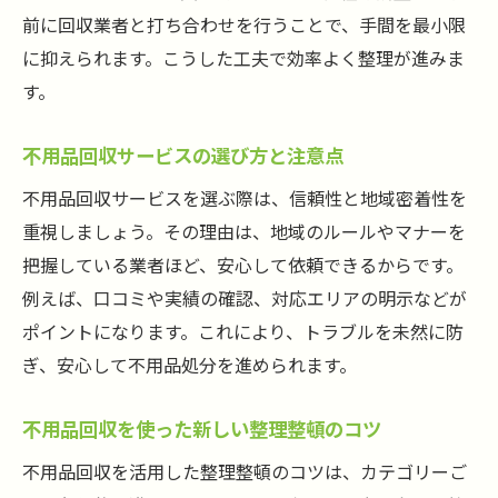
時短を叶える不用品回収の活用術
前に回収業者と打ち合わせを行うことで、手間を最小限
不用品回収のプロに頼むメリットとは
に抑えられます。こうした工夫で効率よく整理が進みま
スムーズな片付けを実現する不用品回収方
す。
法
不用品回収で簡単に整理整頓を始める方法
不用品回収サービスの選び方と注意点
善行団地の住まいを楽に片付ける不用品回
不用品回収サービスを選ぶ際は、信頼性と地域密着性を
収
重視しましょう。その理由は、地域のルールやマナーを
整理整頓を楽しくする回収サービス活用法
把握している業者ほど、安心して依頼できるからです。
例えば、口コミや実績の確認、対応エリアの明示などが
不用品回収サービスで始める楽しい整理整
ポイントになります。これにより、トラブルを未然に防
頓
ぎ、安心して不用品処分を進められます。
家族で取り組む不用品回収のすすめ
不用品回収を活用した効率的な片付け術
不用品回収を使った新しい整理整頓のコツ
気分が上がる不用品回収の体験談
不用品回収を活用した整理整頓のコツは、カテゴリーご
不用品回収サービスで快適な空間を実現