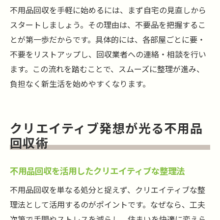
善行団地で広がる不用品回収のエコ活動
不用品回収を手軽に始めるには、まず自宅の見直しから
不用品回収で始めるサステナブルな暮らし
スタートしましょう。その理由は、不要品を把握するこ
環境を守る不用品回収のポイント
とが第一歩だからです。具体的には、各部屋ごとに要・
不要をリストアップし、回収業者への連絡・相談を行い
引越しや模様替え時の回収活用アイデア
ます。この流れを踏むことで、スムーズに整理が進み、
不用品回収で引越し前後の負担を軽減
負担なく新生活を始めやすくなります。
模様替え時に役立つ不用品回収の使い方
不用品回収を活用したスムーズな住替え
引越し時に効率化する不用品回収術
クリエイティブ発想が光る不用品
不用品回収で気持ち新たな部屋づくり
回収術
善行団地の引越しに特化した不用品回収活
不用品回収を活用したクリエイティブな整理法
用
新しい暮らしへ導く不用品回収の魅力
不用品回収を単なる処分と捉えず、クリエイティブな整
不用品回収で叶える快適な新生活への第一
理法として活用するのがポイントです。なぜなら、工夫
歩
次第で手間やストレスを減らし、住まいを快適に変えら