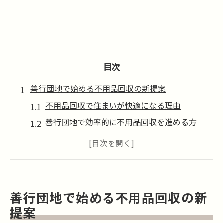
目次
善行団地で始める不用品回収の新提案
不用品回収で住まいが快適になる理由
善行団地で効率的に不用品回収を進める方
法
不用品回収サービスの選び方と注意点
不用品回収を使った新しい整理整頓のコツ
プロの不用品回収で実現する空間の有効活
善行団地で始める不用品回収の新
用
提案
手軽に始める不用品回収のステップ