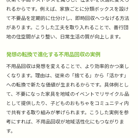
れるからです。例えば、家族ごとに分類ボックスを設け
暮らしが変わる不用品回収の効果的な活用
て不要品を定期的に仕分けし、即時回収へつなげる方法
法
があります。こうした工夫を取り入れることで、善行団
心地よい空間を生み出す不用品回収の魅力
地の住空間がより整い、日常生活の質が向上します。
不用品回収で始まる前向きな暮らしの変化
新生活におすすめの不用品回収活用術
発想の転換で進化する不用品回収の実例
善行団地で実感する不用品回収の新たな価
不用品回収は発想を変えることで、より効率的かつ楽し
値
くなります。理由は、従来の「捨てる」から「活かす」
への転換で新たな価値が生まれるからです。具体例とし
て、不要になった家具を地域のイベントでリサイクル品
として提供したり、子どものおもちゃをコミュニティ内
で共有する取り組みが挙げられます。こうした実例を参
考にすれば、不用品回収が地域活性化にもつながりま
す。