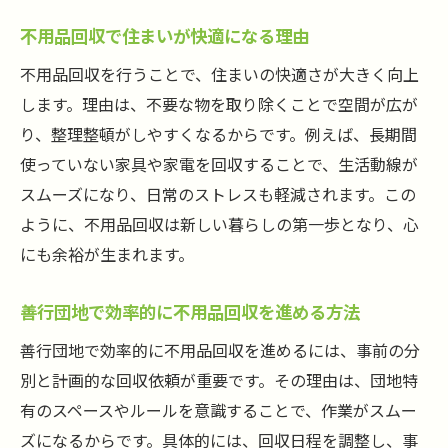
クリエイティブ発想が光る不用品回収術
不用品回収で住まいが快適になる理由
不用品回収を活用したクリエイティブな整
不用品回収を行うことで、住まいの快適さが大きく向上
理法
します。理由は、不要な物を取り除くことで空間が広が
発想の転換で進化する不用品回収の実例
り、整理整頓がしやすくなるからです。例えば、長期間
不要品回収で暮らしに新しい価値を生み出
使っていない家具や家電を回収することで、生活動線が
す
スムーズになり、日常のストレスも軽減されます。この
不用品回収とリメイクで楽しむ住空間づく
ように、不用品回収は新しい暮らしの第一歩となり、心
り
にも余裕が生まれます。
クリエイティブに不用品回収を取り入れる
善行団地で効率的に不用品回収を進める方法
ポイント
善行団地で効率的に不用品回収を進めるには、事前の分
善行団地で実践する不用品回収の工夫
別と計画的な回収依頼が重要です。その理由は、団地特
手軽に片付けたい方へ不用品回収のコツ
有のスペースやルールを意識することで、作業がスムー
不用品回収で手間を省く片付けの秘訣
ズになるからです。具体的には、回収日程を調整し、事