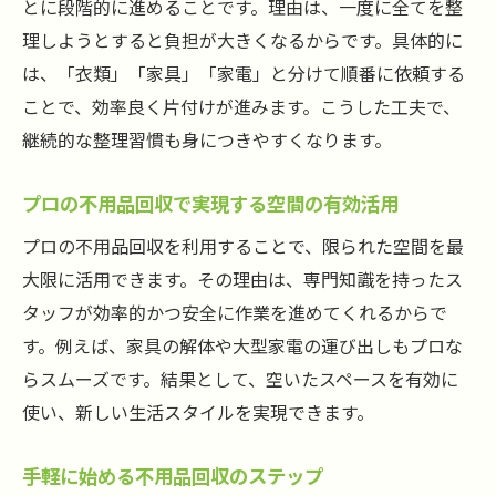
とに段階的に進めることです。理由は、一度に全てを整
整理整頓が続く不用品回収の活用ポイント
理しようとすると負担が大きくなるからです。具体的に
安心して頼める不用品回収の見極め方
は、「衣類」「家具」「家電」と分けて順番に依頼する
信頼できる不用品回収業者の選び方
ことで、効率良く片付けが進みます。こうした工夫で、
不用品回収サービスの口コミを活かす方法
継続的な整理習慣も身につきやすくなります。
安心して依頼できる不用品回収のポイント
プロの不用品回収で実現する空間の有効活用
トラブルを防ぐ不用品回収業者の見分け方
プロの不用品回収を利用することで、限られた空間を最
不用品回収の安全性を高める事前確認のコ
大限に活用できます。その理由は、専門知識を持ったス
ツ
タッフが効率的かつ安全に作業を進めてくれるからで
善行団地で安心できる不用品回収サービス
す。例えば、家具の解体や大型家電の運び出しもプロな
環境に優しい善行団地の整理整頓術
らスムーズです。結果として、空いたスペースを有効に
不用品回収で実現するエコな整理整頓
使い、新しい生活スタイルを実現できます。
リサイクルを意識した不用品回収の方法
環境に配慮した不用品回収の取り組み
手軽に始める不用品回収のステップ