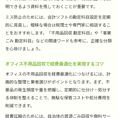
明できるよう資料を残しておくことが重要です。
産業廃棄物や固定資産廃棄の勘定科目を理
解する
ミス防止のためには、会計ソフトの勘定科目設定を定期
的に見直し、曖昧な場合は税理士や専門家に相談するこ
飲食店や事務所の不用品回収勘定科目の考
とをおすすめします。「不用品回収 勘定科目」や「事業
え方
ごみ 勘定科目」などの関連ワードも参考に、正確な分類
信頼得る不用品回収業者の見分け方
を心掛けましょう。
不用品回収業者選びで重視すべき信頼性の
基準
オフィス不用品回収で経費最適化を実現するコツ
悪徳不用品回収業者を見抜くポイントを解
オフィスの不用品回収を経費最適化につなげるには、計
説
画的な整理と業者選びがポイントとなります。まず、不
不用品回収業者の資格や許可証の確認方法
要品の発生頻度や量を把握し、定期的に仕分け・処分す
口コミや評判を活用した不用品回収業者の
る体制を整えることで、無駄な保管コストや処分費用を
選び方
削減できます。
追加料金・不法投棄を防ぐ不用品回収業者
経費圧縮のためには、自治体の資源ごみ回収や無料サー