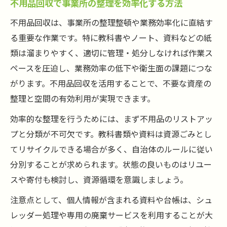
不用品回収で事業所の整理を効率化する方法
教科書類とノートの不用品回収で失敗しな
不用品回収は、事業所の整理整頓や業務効率化に直結す
い選択肢
る重要な作業です。特に教科書やノート、資料などの紙
資源ごみか燃えるごみか教科書処分の最適
類は溜まりやすく、適切に管理・処分しなければ作業ス
解
ペースを圧迫し、業務効率の低下や衛生面の課題につな
不用品回収と教科書処分の勘定科目整理法
がります。不用品回収を活用することで、不要な資産の
教科書類の不用品回収で経費計上を見直す
整理と空間の有効利用が実現できます。
コツ
効率的な整理を行うためには、まず不用品のリストアッ
不用品回収で教科書類を適切に分類する方
プと分類が不可欠です。教科書類や資料は資源ごみとし
法
てリサイクルできる場合が多く、自治体のルールに従い
経費処理で失敗しない不用品回収の実務
分別することが求められます。状態の良いものはリユー
不用品回収の経費処理で注意すべきポイン
スや寄付も検討し、資源循環を意識しましょう。
ト
注意点として、個人情報が含まれる資料や台帳は、シュ
不用品回収費用を勘定科目で正確に仕訳す
レッダー処理や専用の廃棄サービスを利用することが大
る方法