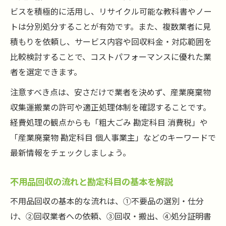
の特徴
ビスを積極的に活用し、リサイクル可能な教科書やノー
事業ゴミ処分と不用品回収の注意点まとめ
トは分別処分することが有効です。また、複数業者に見
事業ゴミと不用品回収の違いを正しく理解
積もりを依頼し、サービス内容や回収料金・対応範囲を
しよう
比較検討することで、コストパフォーマンスに優れた業
不用品回収で経費処理を正確に行うための
者を選定できます。
注意点
注意すべき点は、安さだけで業者を決めず、産業廃棄物
勘定科目選択ミスを防ぐ不用品回収の心得
収集運搬業の許可や適正処理体制を確認することです。
不用品回収と事業ゴミ処分の法令遵守ポイ
経費処理の観点からも「粗大ごみ 勘定科目 消費税」や
ント
「産業廃棄物 勘定科目 個人事業主」などのキーワードで
環境保護と経費最適化を両立する不用品回
最新情報をチェックしましょう。
収術
不用品回収の流れと勘定科目の基本を解説
不用品回収の基本的な流れは、①不要品の選別・仕分
け、②回収業者への依頼、③回収・搬出、④処分証明書