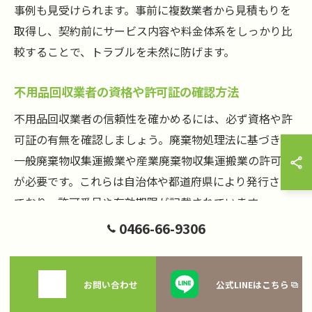
事例も見受けられます。事前に複数業者から見積もりを
取得し、契約前にサービス内容や料金体系をしっかり比
較することで、トラブルを未然に防げます。
不用品回収業者の資格や許可証の確認方法
不用品回収業者の信頼性を確かめるには、必ず資格や許
可証の有無を確認しましょう。廃棄物処理法に基づき、
一般廃棄物収集運搬業や産業廃棄物収集運搬業の許可証
が必要です。これらは自治体や都道府県により発行され
ており、許可番号や有効期限が記載されています。
0466-66-9306
確認方法としては、業者のホームページや店頭で許可証
の画像が公開されているか、直接提示を求めるのが一般
的です。許可証がない場合や情報が不明瞭な場合は利用
お問い合わせ
公式LINEはこちら
を控えましょう。教科書やノートなどの事業ごみを正し