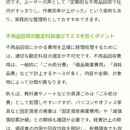
切です。ユーザーの声として「定期的な不用品回収で社
事業ごみの経費計上と不用品回収の実務的
内がすっきりし、作業効率が上がった」という実例もあ
対策
り、実践的な整理術としておすすめできます。
不用品回収における消費税の扱いと勘定科
不用品回収の勘定科目選びでミスを防ぐポイント
目例
粗大ごみや備品廃棄と不用品回収の違いを
不用品回収にかかる費用を正確に経理処理するために
整理
は、適切な勘定科目の選定が不可欠です。不用品回収費
用は、一般的に「ごみ処分費」「備品廃棄費用」「消耗
勘定科目の選び方に悩んだら読む不用品回収ガ
品費」などで計上するケースが多く、内容や金額、対象
イド
物によって分類が異なります。
不用品回収費用の勘定科目選択ポイント総
まとめ
例えば、教科書やノートなどの資源ごみは「ごみ処分
ゴミ処分費や備品廃棄の勘定科目の具体例
費」として処理しやすいですが、パソコンやオフィス家
紹介
具など固定資産の廃棄は「固定資産廃棄費用」や「減価
償却累計額」との関係も確認が必要です。経費計上の際
不用品回収時の仕訳事例と経費計上の注意
は、領収書の内訳や回収内容を明記し、税務調査でも説
点