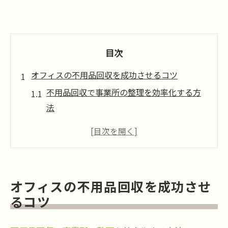
目次
オフィスの不用品回収を成功させるコツ
不用品回収で事業所の整理を効率化する方
法
不用品回収の勘定科目選びでミスを防ぐポ
イント
オフィス不用品回収で経費最適化を実現す
るコツ
オフィスの不用品回収を成功させ
不用品回収の流れと勘定科目の基本を解説
るコツ
事業ごみ処理に強い不用品回収の活用術
教科書類処分と不用品回収の最適解とは