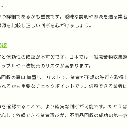
不用品回収の追加請求トラブルを回避する
す。
不用品回収の窓口口コミから学ぶ安全対策
かつ詳細であるかも重要です。曖昧な説明や即決を迫る業
不用品回収業者の見積もり内容の確認ポイント
報源を比較し正しい判断を心がけましょう。
不用品回収の窓口知恵袋に多い相談事例
無料を強調する不用品回収業者への注意点
確認
小型家電の新法対応と不用品回収の今後
可と信頼性の確認が不可欠です。日本では一般廃棄物収集
不用品回収で小型家電リサイクル法を守る方法
トラブルや不法投棄のリスクが高まります。
不用品回収の今後と2026年法改正の注目点
品回収の窓口 加盟店」リストで、業者が正規の許可を取得
モバイルバッテリーの不用品回収時の注意点
られるかも重要なチェックポイントです。信頼できる業者
不用品回収業者が対応する新ルールの解説
不用品回収と小型家電処分の最新動向
声を確認することで、より確実な判断が可能です。たとえ
服の賢い処分方法と不用品回収の使い分け
安心して依頼できる業者選びが、不用品回収の成功の第一
不用品回収で服をまとめて処分する利点