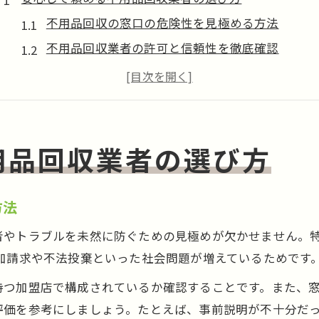
不用品回収の窓口の危険性を見極める方法
不用品回収業者の許可と信頼性を徹底確認
不用品回収見積もりだけでも安心な理由とは
悪質な不用品回収業者を避けるチェックポイント
不用品回収窓口の口コミ活用で失敗回避
大量の不用品回収に迷う時の賢い判断軸
用品回収業者の選び方
不用品回収で大量処分時の最適な選び方
不用品回収の窓口加盟店利用時の注意点
方法
大量の服も不用品回収でラクに処分するコツ
者やトラブルを未然に防ぐための見極めが欠かせません。特
分別が面倒な不用品回収の簡単な進め方
加請求や不法投棄といった社会問題が増えているためです
不用品回収の窓口で効率的に問い合わせる方法
持つ加盟店で構成されているか確認することです。また、窓
不用品回収でトラブルを避ける基礎知識
評価を参考にしましょう。たとえば、事前説明が不十分だ