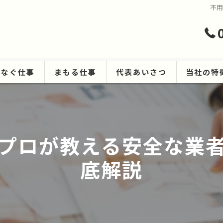
不
つなぐ仕事
まもる仕事
代表あいさつ
当社の特
ハウスクリ
遺品整理
プロが教える安全な業
生前整理
底解説
空き家
原状回復