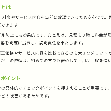
いらない服の大量処分と不用品回収活用術
由とは
不用品回収と自治体回収の使い分けのコツ
は、料金やサービス内容を事前に確認できるため安心です。
不用品回収窓口口コミから知る服処分の実例
頼できます。
不用品回収業者と店頭回収の賢い選び方
ブル防止にも効果的です。たとえば、見積もり時に料金が
部屋も心も整う不用品回収活用術
内容を明確に提示し、説明責任を果たします。
不用品回収で部屋と心のストレスを軽減
適正価格やサービス内容を比較できるのも大きなメリット
不用品回収が精神状態に与える良い影響
りだけの依頼は、初めての方でも安心して不用品回収を進
汚い部屋から回復する不用品回収の活用法
不用品回収で生活を立て直す第一歩とは
クポイント
不用品回収利用でセルフケアにつなげる方法
かの具体的なチェックポイントを押さえることが重要です。
などの被害があるためです。