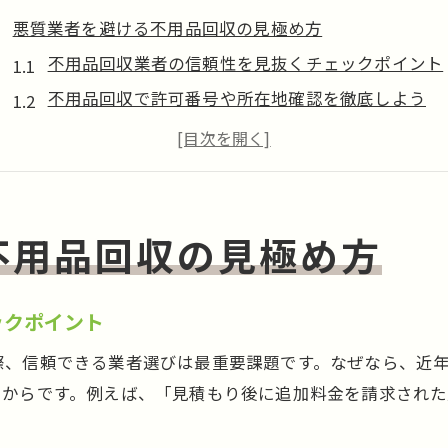
悪質業者を避ける不用品回収の見極め方
不用品回収業者の信頼性を見抜くチェックポイント
不用品回収で許可番号や所在地確認を徹底しよう
口コミや評判で不用品回収業者の安全性を判断
無料回収表示の落とし穴に注意して不用品回収
迷惑電話や押し買いなど回避する不用品回収のコツ
家全体の不用品回収費用目安を解説
不用品回収の見極め方
家まるごと不用品回収費用の相場をわかりやすく解
不用品回収費用を抑えるための見積もり比較術
ックポイント
追加料金の有無で変わる不用品回収費用の注意点
際、信頼できる業者選びは最重要課題です。なぜなら、近
間取りや搬出条件で変動する不用品回収料金の実態
いからです。例えば、「見積もり後に追加料金を請求され
不用品回収の作業範囲と費用の関係性を理解しよう