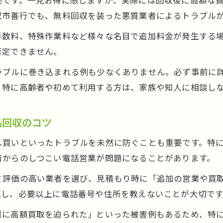
要です。一見お得に感じますが、実際には回収後に高額な
沢市善行でも、無料回収を装った悪質業者によるトラブル
手数料、特殊作業料など様々な名目で追加料金が発生する
否定できません。
ラブルに巻き込まれる例も少なくありません。必ず事前に
。特に高齢者や初めて利用する方は、家族や知人に相談し
品回収のコツ
し買いといったトラブルを未然に防ぐことも重要です。特
者からのしつこい電話営業が問題になることがあります。
ミ評価の高い業者を選び、見積もり時に「追加の営業や買
認し、必要以上に電話番号や住所を教えないことが大切です
引に高額買取を迫られた」といった被害例もあるため、特