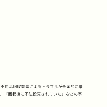
説
年不用品回収業者によるトラブルが全国的に増
た」「回収後に不法投棄されていた」などの事