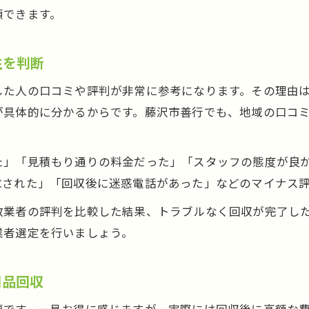
不用品回収の予約から回収までの手順を解説
頼できます。
自治体と不用品回収業者の違いを理解しよう
不用品回収当日の流れと準備しておくべきこと
性を判断
不用品回収後の確認ポイントと安心のコツ
した人の口コミや評判が非常に参考になります。その理由
処分ルールを守った不用品回収でスムーズ対応
具体的に分かるからです。藤沢市善行でも、地域の口コミ
思わぬトラブル防止に役立つ不用品回収知識
不用品回収で起こりやすいトラブル事例と対策
た」「見積もり通りの料金だった」「スタッフの態度が良
契約前に必ず確認したい不用品回収の注意点
求された」「回収後に迷惑電話があった」などのマイナス
押し買いや迷惑電話被害を防ぐ不用品回収対策
数業者の評判を比較した結果、トラブルなく回収が完了し
悪質な追加請求に注意したい不用品回収の工夫
業者選定を行いましょう。
口コミや評判を活用した不用品回収トラブル回避法
用品回収