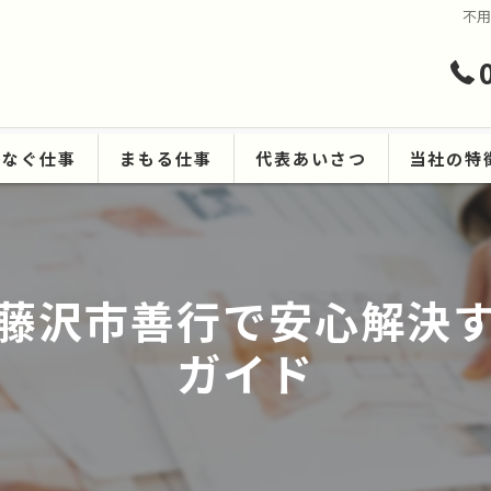
不
つなぐ仕事
まもる仕事
代表あいさつ
当社の特
ハウスクリ
遺品整理
藤沢市善行で安心解決
生前整理
ガイド
空き家
原状回復