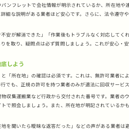
不用品回収で安心できる依頼先の選び方
やパンフレットで会社情報が明示されているか、所在地や
安心できる不用品回収業者選びの基準を解説
に詳細な説明がある業者ほど安心です。さらに、法令遵守
不用品回収依頼時の問い合わせポイントと注意事項
明朗会計な不用品回収業者の特徴を知ろう
で不安が解消できた」「作業後もトラブルなく対応してく
対応エリアや回収品目で選ぶ不用品回収業者
もりを取り、疑問点は必ず質問しましょう。これが安心・安
トラブルが少ない不用品回収業者の見分け方
不用品回収の範囲と対応品目を徹底確認
徹底しよう
不用品回収で対応可能な品目と範囲をチェック
」と「所在地」の確認は必須です。これは、無許可業者に
家具家電や衣類の不用品回収範囲を詳しく解説
善行でも、正規の許可を持つ業者のみが適法に回収サービ
遺品整理やゴミ屋敷にも対応する不用品回収とは
棄物収集運搬業など行政から交付された番号です。業者の
不用品回収で回収不可な品目の確認方法
イトで照会しましょう。また、所在地が明記されているか
不用品回収に必要な仕分け準備と注意点
藤沢市善行で安全に進める不用品回収手順
在地を聞いたら曖昧な返答だった」などの声がある業者は