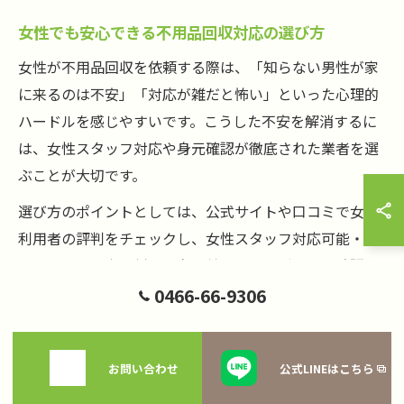
女性でも安心できる不用品回収対応の選び方
女性が不用品回収を依頼する際は、「知らない男性が家
に来るのは不安」「対応が雑だと怖い」といった心理的
ハードルを感じやすいです。こうした不安を解消するに
は、女性スタッフ対応や身元確認が徹底された業者を選
ぶことが大切です。
選び方のポイントとしては、公式サイトや口コミで女性
利用者の評判をチェックし、女性スタッフ対応可能・プ
ライバシー配慮・制服や名札着用の明記があるか確認し
ましょう。また、電話やメール相談時に対応が丁寧か、
0466-66-9306
しつこい勧誘がないかも見極めのポイントです。複数社
から見積もりを取り、料金やサービス内容、対応の丁寧
お問い合わせ
公式LINEはこちら
さを比較するのも安心材料となります。