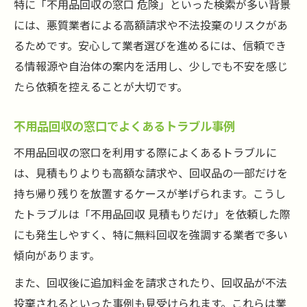
解説
特に「不用品回収の窓口 危険」といった検索が多い背景
加盟店の不用品回収サービス利用時の留意
には、悪質業者による高額請求や不法投棄のリスクがあ
点
るためです。安心して業者選びを進めるには、信頼でき
る情報源や自治体の案内を活用し、少しでも不安を感じ
不用品回収の窓口を使った見積もり活用法
たら依頼を控えることが大切です。
しつこい営業に惑わされない不用品回収
不用品回収でしつこい営業を断る方法
不用品回収の窓口でよくあるトラブル事例
電話や訪問営業が多い不用品回収に注意
不用品回収の窓口を利用する際によくあるトラブルに
不用品回収の再勧誘トラブルへの対処法
は、見積もりよりも高額な請求や、回収品の一部だけを
安心して依頼できる不用品回収の選び方
持ち帰り残りを放置するケースが挙げられます。こうし
無料をうたう不用品回収の落とし穴に注意
たトラブルは「不用品回収 見積もりだけ」を依頼した際
恥ずかしさを乗り越える回収依頼の心得
にも発生しやすく、特に無料回収を強調する業者で多い
不用品回収依頼が恥ずかしい時の気持ちの
傾向があります。
整理
また、回収後に追加料金を請求されたり、回収品が不法
女性でも安心できる不用品回収対応の選び
投棄されるといった事例も見受けられます。これらは業