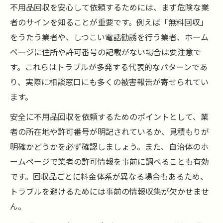
不用品回収を安心して依頼するためには、まず危険な業
ク
者のサインを知ることが重要です。例えば「無料回収」
明細が明瞭な不用品回収業者を選ぶポイン
をうたう業者や、しつこい電話勧誘を行う業者、ホーム
ト
ページに住所や許可番号の記載がない場合は要注意で
追加料金なしの不用品回収見積もりの確認
す。これらはトラブルが多発する代表的なパターンであ
法
り、実際に相談窓口にも多くの被害報告が寄せられてい
無料や持ち込み対応の不用品回収で注意す
ます。
べき点
安全に不用品回収を依頼するためのポイントとして、業
北九州や広島でも安心な不用品回収の基準
者の所在地や許可番号が明記されているか、見積もりが
見積もりだけ依頼したい方の不安解消法
明確かどうかを必ず確認しましょう。また、自治体のホ
不用品回収で見積もりだけ依頼する際の注
ームページで業者の許可情報を事前に調べることも有効
意点
です。回収品ごとに料金体系が異なる場合もあるため、
トラブルを避けるためには事前の情報収集が欠かせませ
見積もり無料の不用品回収業者を選ぶコツ
ん。
不用品回収の見積もりだけで断れるか安心