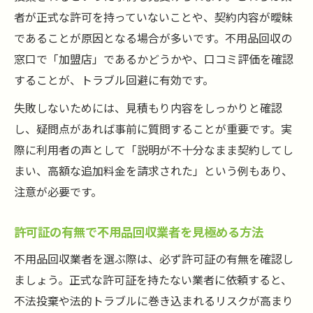
方
者が正式な許可を持っていないことや、契約内容が曖昧
立ち合い不要な不用品回収サービスの活用
であることが原因となる場合が多いです。不用品回収の
法
窓口で「加盟店」であるかどうかや、口コミ評価を確認
することが、トラブル回避に有効です。
実績と丁寧な対応で不用品回収の不安を解
消
失敗しないためには、見積もり内容をしっかりと確認
片付け業者への依頼が恥ずかしいと感じた
し、疑問点があれば事前に質問することが重要です。実
ら
際に利用者の声として「説明が不十分なまま契約してし
不用品回収で失敗しない支持のポイント
まい、高額な追加料金を請求された」という例もあり、
注意が必要です。
不用品回収で失敗しないための支持方法
安全な不用品回収業者選びの最重要ポイン
許可証の有無で不用品回収業者を見極める方法
ト
不用品回収業者を選ぶ際は、必ず許可証の有無を確認し
トラブル回避に役立つ不用品回収の知識
ましょう。正式な許可証を持たない業者に依頼すると、
不用品回収の見積もり比較で納得の支持を
不法投棄や法的トラブルに巻き込まれるリスクが高まり
安心して支持できる不用品回収の選定法