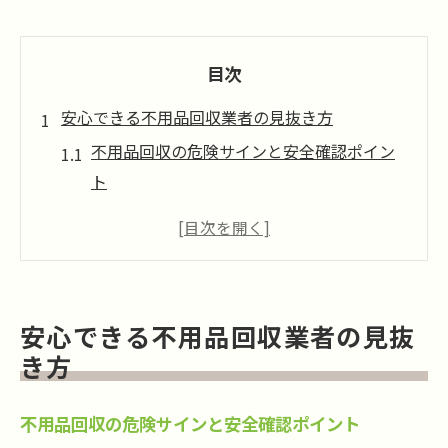
目次
安心できる不用品回収業者の見抜き方
不用品回収の危険サインと安全確認ポイン
ト
不用品回収の窓口でよくあるトラブル事例
許可証の有無で不用品回収業者を見極める
方法
口コミや知恵袋で不用品回収業者を調査
安心できる不用品回収業者の見抜
見積もり内容から不用品回収の信頼性を判
き方
断
高額請求を防ぐ不用品回収の選び方
不用品回収の危険サインと安全確認ポイント
不用品回収で高額請求を避ける事前チェッ